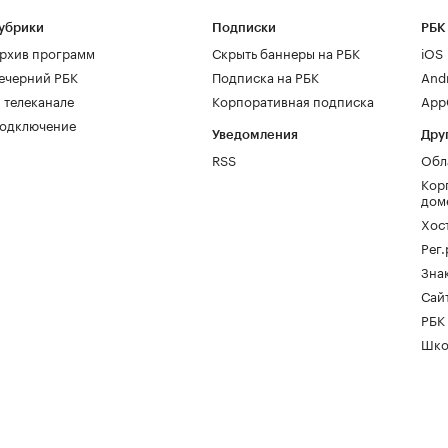
убрики
Подписки
РБК
рхив программ
Скрыть баннеры на РБК
iOS
ечерний РБК
Подписка на РБК
And
 телеканале
Корпоративная подписка
AppG
одключение
Уведомления
Дру
RSS
Обл
Кор
дом
Хос
Рег
Зна
Сайт
РБК
Шко