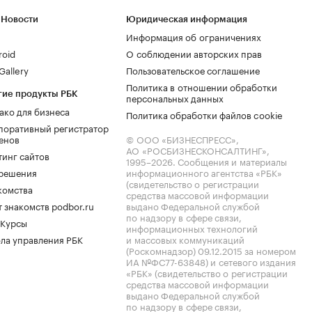
 Новости
Юридическая информация
Информация об ограничениях
roid
О соблюдении авторских прав
allery
Пользовательское соглашение
Политика в отношении обработки
гие продукты РБК
персональных данных
ако для бизнеса
Политика обработки файлов cookie
поративный регистратор
енов
© ООО «БИЗНЕСПРЕСС»,
АО «РОСБИЗНЕСКОНСАЛТИНГ»,
тинг сайтов
1995–2026
. Сообщения и материалы
.решения
информационного агентства «РБК»
(свидетельство о регистрации
комства
средства массовой информации
 знакомств podbor.ru
выдано Федеральной службой
по надзору в сфере связи,
 Курсы
информационных технологий
ла управления РБК
и массовых коммуникаций
(Роскомнадзор) 09.12.2015 за номером
ИА №ФС77-63848) и сетевого издания
«РБК» (свидетельство о регистрации
средства массовой информации
выдано Федеральной службой
по надзору в сфере связи,