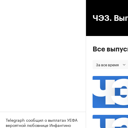
00
ЧЭЗ. Вып
Все выпу
За все время
Telegraph сообщил о выплатах УЕФА
вероятной любовнице Инфантино