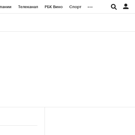
...
пании
Телеканал
РБК Вино
Спорт
ые проекты
Город
Стиль
Крипто
Спецпроекты СПб
логии и медиа
Финансы