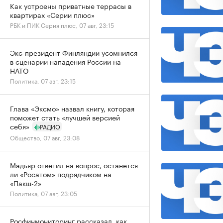
Как устроены приватные террасы в
квартирах «Серии плюс»
РБК и ПИК Серия плюс, 07 авг, 23:15
Экс-президент Финляндии усомнился
в сценарии нападения России на
НАТО
Политика, 07 авг, 23:15
Глава «Эксмо» назвал книгу, которая
поможет стать «лучшей версией
себя»
РАДИО
Общество, 07 авг, 23:08
Мадьяр ответил на вопрос, останется
ли «Росатом» подрядчиком на
«Пакш-2»
Политика, 07 авг, 23:05
Росфинмониторинг рассказал, как