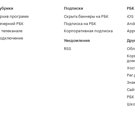
убрики
Подписки
РБК
рхив программ
Скрыть баннеры на РБК
iOS
ечерний РБК
Подписка на РБК
And
 телеканале
Корпоративная подписка
AppG
одключение
Уведомления
Дру
RSS
Обл
Кор
дом
Хос
Рег
Зна
Сайт
РБК
Шко