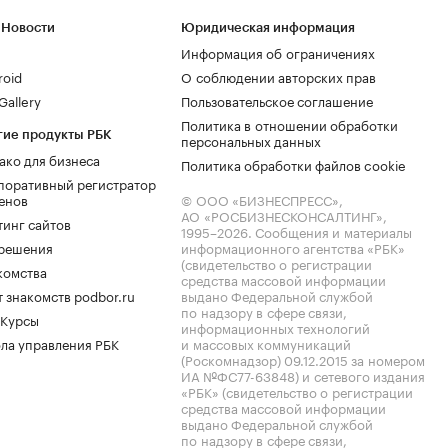
 Новости
Юридическая информация
Информация об ограничениях
roid
О соблюдении авторских прав
allery
Пользовательское соглашение
Политика в отношении обработки
гие продукты РБК
персональных данных
ако для бизнеса
Политика обработки файлов cookie
поративный регистратор
енов
© ООО «БИЗНЕСПРЕСС»,
АО «РОСБИЗНЕСКОНСАЛТИНГ»,
тинг сайтов
1995–2026
. Сообщения и материалы
.решения
информационного агентства «РБК»
(свидетельство о регистрации
комства
средства массовой информации
 знакомств podbor.ru
выдано Федеральной службой
по надзору в сфере связи,
 Курсы
информационных технологий
ла управления РБК
и массовых коммуникаций
(Роскомнадзор) 09.12.2015 за номером
ИА №ФС77-63848) и сетевого издания
«РБК» (свидетельство о регистрации
средства массовой информации
выдано Федеральной службой
по надзору в сфере связи,