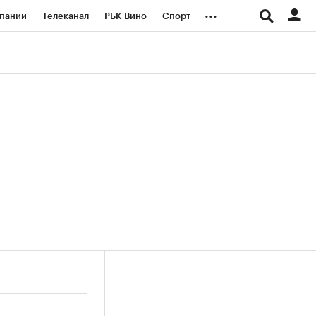
...
пании
Телеканал
РБК Вино
Спорт
ые проекты
Город
Стиль
Крипто
Спецпроекты СПб
логии и медиа
Финансы