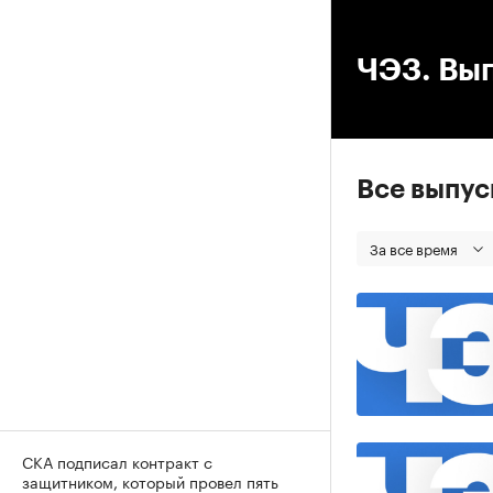
00
ЧЭЗ. Вып
Все выпу
За все время
СКА подписал контракт с
защитником, который провел пять