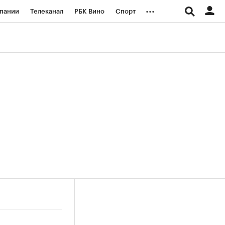
...
пании
Телеканал
РБК Вино
Спорт
ые проекты
Город
Стиль
Крипто
Спецпроекты СПб
логии и медиа
Финансы