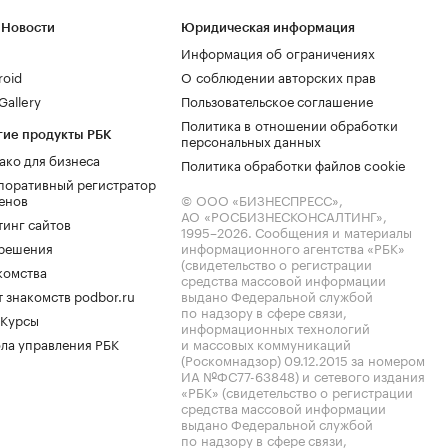
 Новости
Юридическая информация
Информация об ограничениях
roid
О соблюдении авторских прав
allery
Пользовательское соглашение
Политика в отношении обработки
гие продукты РБК
персональных данных
ако для бизнеса
Политика обработки файлов cookie
поративный регистратор
енов
© ООО «БИЗНЕСПРЕСС»,
АО «РОСБИЗНЕСКОНСАЛТИНГ»,
тинг сайтов
1995–2026
. Сообщения и материалы
.решения
информационного агентства «РБК»
(свидетельство о регистрации
комства
средства массовой информации
 знакомств podbor.ru
выдано Федеральной службой
по надзору в сфере связи,
 Курсы
информационных технологий
ла управления РБК
и массовых коммуникаций
(Роскомнадзор) 09.12.2015 за номером
ИА №ФС77-63848) и сетевого издания
«РБК» (свидетельство о регистрации
средства массовой информации
выдано Федеральной службой
по надзору в сфере связи,