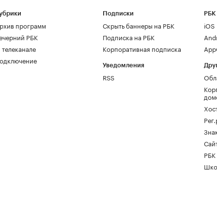
убрики
Подписки
РБК
рхив программ
Скрыть баннеры на РБК
iOS
ечерний РБК
Подписка на РБК
And
 телеканале
Корпоративная подписка
AppG
одключение
Уведомления
Дру
RSS
Обл
Кор
дом
Хос
Рег
Зна
Сайт
РБК
Шко