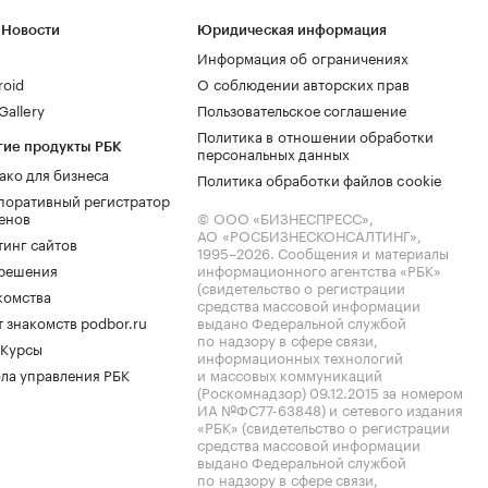
 Новости
Юридическая информация
Информация об ограничениях
roid
О соблюдении авторских прав
allery
Пользовательское соглашение
Политика в отношении обработки
гие продукты РБК
персональных данных
ако для бизнеса
Политика обработки файлов cookie
поративный регистратор
енов
© ООО «БИЗНЕСПРЕСС»,
АО «РОСБИЗНЕСКОНСАЛТИНГ»,
тинг сайтов
1995–2026
. Сообщения и материалы
.решения
информационного агентства «РБК»
(свидетельство о регистрации
комства
средства массовой информации
 знакомств podbor.ru
выдано Федеральной службой
по надзору в сфере связи,
 Курсы
информационных технологий
ла управления РБК
и массовых коммуникаций
(Роскомнадзор) 09.12.2015 за номером
ИА №ФС77-63848) и сетевого издания
«РБК» (свидетельство о регистрации
средства массовой информации
выдано Федеральной службой
по надзору в сфере связи,