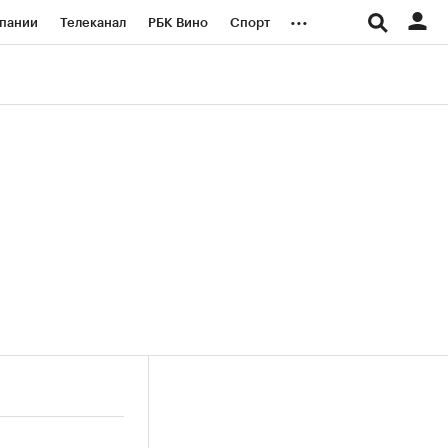
...
пании
Телеканал
РБК Вино
Спорт
ые проекты
Город
Стиль
Крипто
Спецпроекты СПб
логии и медиа
Финансы