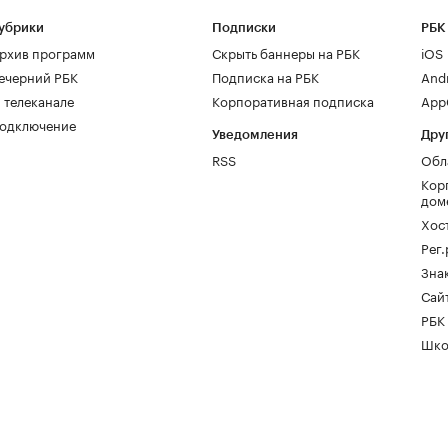
убрики
Подписки
РБК
рхив программ
Скрыть баннеры на РБК
iOS
ечерний РБК
Подписка на РБК
And
 телеканале
Корпоративная подписка
AppG
одключение
Уведомления
Дру
RSS
Обл
Кор
дом
Хос
Рег
Зна
Сайт
РБК
Шко