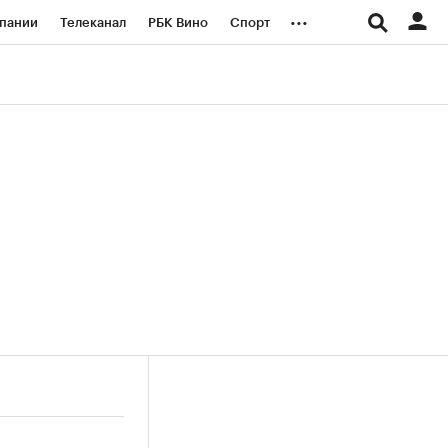
...
пании
Телеканал
РБК Вино
Спорт
ые проекты
Город
Стиль
Крипто
Спецпроекты СПб
логии и медиа
Финансы