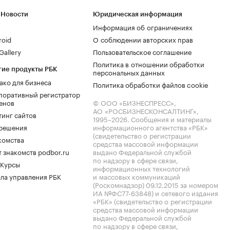
 Новости
Юридическая информация
Информация об ограничениях
roid
О соблюдении авторских прав
allery
Пользовательское соглашение
Политика в отношении обработки
гие продукты РБК
персональных данных
ако для бизнеса
Политика обработки файлов cookie
поративный регистратор
енов
© ООО «БИЗНЕСПРЕСС»,
АО «РОСБИЗНЕСКОНСАЛТИНГ»,
тинг сайтов
1995–2026
. Сообщения и материалы
.решения
информационного агентства «РБК»
(свидетельство о регистрации
комства
средства массовой информации
 знакомств podbor.ru
выдано Федеральной службой
по надзору в сфере связи,
 Курсы
информационных технологий
ла управления РБК
и массовых коммуникаций
(Роскомнадзор) 09.12.2015 за номером
ИА №ФС77-63848) и сетевого издания
«РБК» (свидетельство о регистрации
средства массовой информации
выдано Федеральной службой
по надзору в сфере связи,