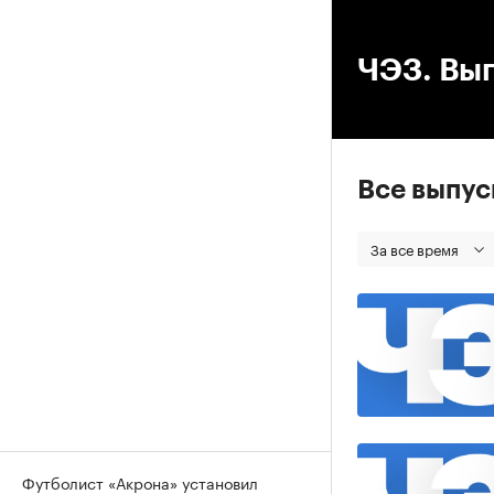
00
ЧЭЗ. Вып
Все выпу
За все время
Футболист «Акрона» установил