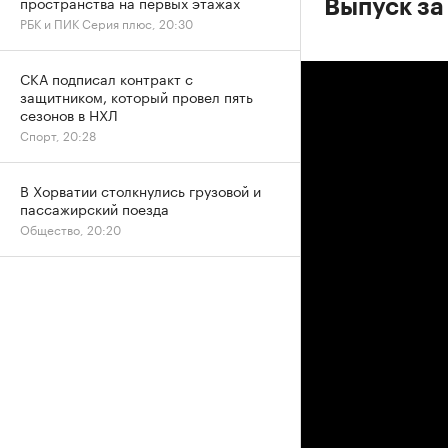
пространства на первых этажах
Выпуск за
РБК и ПИК Серия плюс, 20:30
СКА подписал контракт с
защитником, который провел пять
сезонов в НХЛ
Спорт, 20:28
В Хорватии столкнулись грузовой и
пассажирский поезда
Общество, 20:20