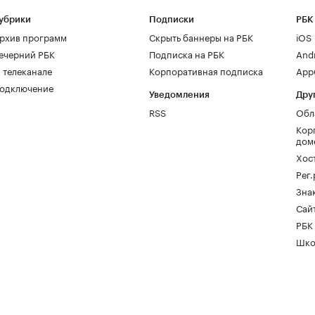
убрики
Подписки
РБК
рхив программ
Скрыть баннеры на РБК
iOS
ечерний РБК
Подписка на РБК
And
 телеканале
Корпоративная подписка
AppG
одключение
Уведомления
Дру
RSS
Обл
Кор
дом
Хос
Рег
Зна
Сайт
РБК
Шко