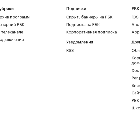
убрики
Подписки
РБК
рхив программ
Скрыть баннеры на РБК
iOS
ечерний РБК
Подписка на РБК
And
 телеканале
Корпоративная подписка
AppG
одключение
Уведомления
Дру
RSS
Обл
Кор
дом
Хос
Рег
Зна
Сайт
РБК
Шко