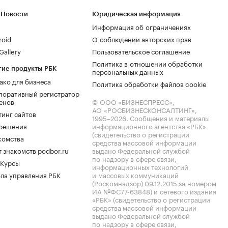
 Новости
Юридическая информация
Информация об ограничениях
roid
О соблюдении авторских прав
allery
Пользовательское соглашение
Политика в отношении обработки
гие продукты РБК
персональных данных
ако для бизнеса
Политика обработки файлов cookie
поративный регистратор
енов
© ООО «БИЗНЕСПРЕСС»,
АО «РОСБИЗНЕСКОНСАЛТИНГ»,
тинг сайтов
1995–2026
. Сообщения и материалы
.решения
информационного агентства «РБК»
(свидетельство о регистрации
комства
средства массовой информации
 знакомств podbor.ru
выдано Федеральной службой
по надзору в сфере связи,
 Курсы
информационных технологий
ла управления РБК
и массовых коммуникаций
(Роскомнадзор) 09.12.2015 за номером
ИА №ФС77-63848) и сетевого издания
«РБК» (свидетельство о регистрации
средства массовой информации
выдано Федеральной службой
по надзору в сфере связи,