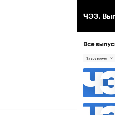
00
ЧЭЗ. Вып
Все выпу
За все время