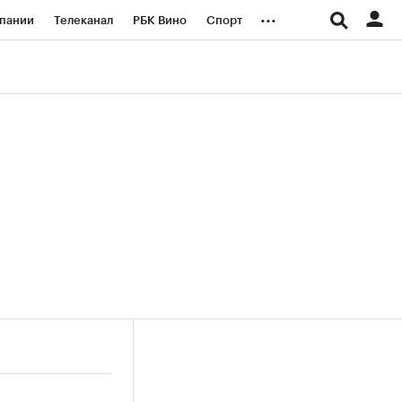
...
пании
Телеканал
РБК Вино
Спорт
ые проекты
Город
Стиль
Крипто
Спецпроекты СПб
логии и медиа
Финансы