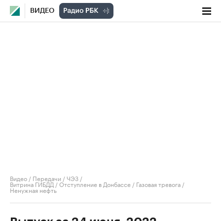
ВИДЕО
Видео
/
Передачи
/
ЧЭЗ
/
Витрина ГИБДД / Отступление в Донбассе / Газовая тревога /
Ненужная нефть