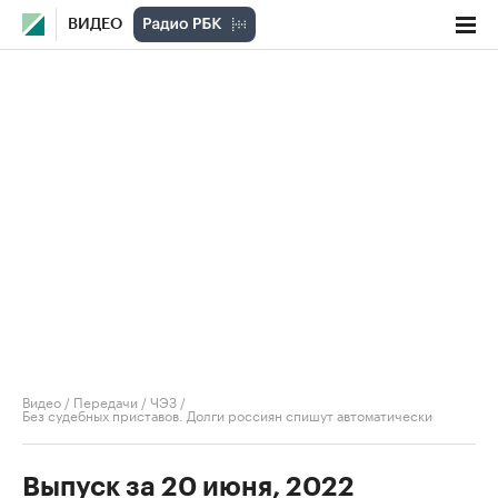
ВИДЕО
Видео
/
Передачи
/
ЧЭЗ
/
Без судебных приставов. Долги россиян спишут автоматически
Выпуск за 20 июня, 2022