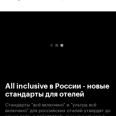
00:00
/
00:00
All inclusive в России - новые
стандарты для отелей
Стандарты "всё включено" и "ультра всё
включено" для российских отелей утвердят до
конца года, а действовать они начнут уже в