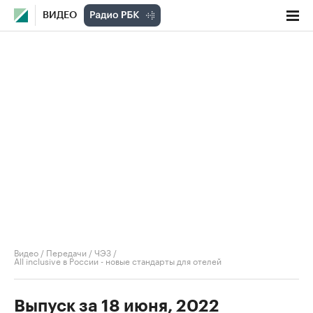
ВИДЕО
Видео
/
Передачи
/
ЧЭЗ
/
All inclusive в России - новые стандарты для отелей
Выпуск за 18 июня, 2022