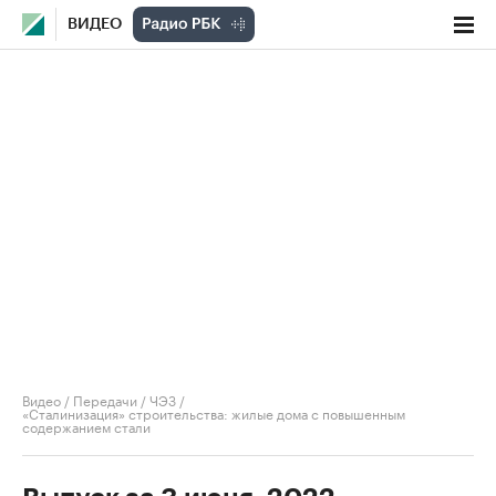
ВИДЕО
Видео
/
Передачи
/
ЧЭЗ
/
«Сталинизация» строительства: жилые дома с повышенным
содержанием стали