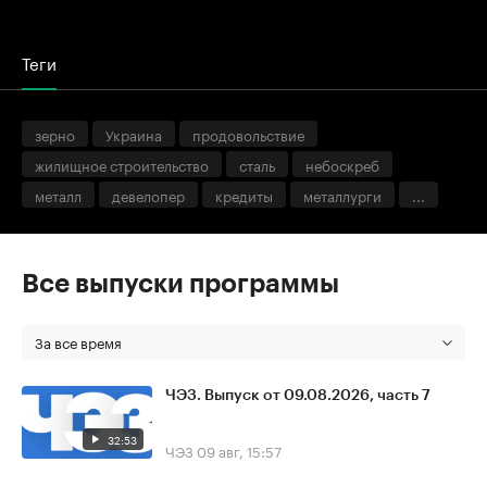
Теги
зерно
Украина
продовольствие
жилищное строительство
сталь
небоскреб
металл
девелопер
кредиты
металлурги
...
Все выпуски программы
За все время
ЧЭЗ. Выпуск от 09.08.2026, часть 7
32:53
ЧЭЗ
09 авг, 15:57