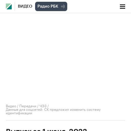
ВИДЕО
Видео
/
Передачи
/
ЧЭЗ
/
Данные для соцсетей: СК предложил изменить систему
идентификации