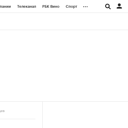
...
пании
Телеканал
РБК Вино
Спорт
ые проекты
Город
Стиль
Крипто
Спецпроекты СПб
логии и медиа
Финансы
цев