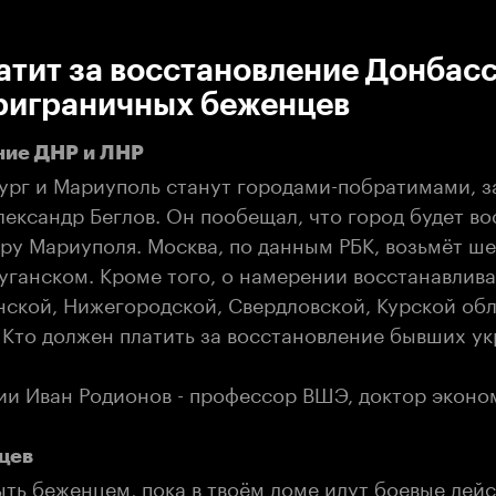
:00
/
00:00
атит за восстановление Донбасс
риграничных беженцев
ние ДНР и ЛНР
ург и Мариуполь станут городами-побратимами, з
ександр Беглов. Он пообещал, что город будет во
ру Мариуполя. Москва, по данным РБК, возьмёт ш
уганском. Кроме того, о намерении восстанавлива
нской, Нижегородской, Свердловской, Курской обл
 Кто должен платить за восстановление бывших у
дии Иван Родионов - профессор ВШЭ, доктор эконо
цев
ыть беженцем, пока в твоём доме идут боевые дей