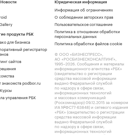
 Новости
Юридическая информация
Информация об ограничениях
roid
О соблюдении авторских прав
allery
Пользовательское соглашение
Политика в отношении обработки
гие продукты РБК
персональных данных
ако для бизнеса
Политика обработки файлов cookie
поративный регистратор
енов
© ООО «БИЗНЕСПРЕСС»,
АО «РОСБИЗНЕСКОНСАЛТИНГ»,
тинг сайтов
1995–2026
. Сообщения и материалы
.решения
информационного агентства «РБК»
(свидетельство о регистрации
комства
средства массовой информации
 знакомств podbor.ru
выдано Федеральной службой
по надзору в сфере связи,
 Курсы
информационных технологий
ла управления РБК
и массовых коммуникаций
(Роскомнадзор) 09.12.2015 за номером
ИА №ФС77-63848) и сетевого издания
«РБК» (свидетельство о регистрации
средства массовой информации
выдано Федеральной службой
по надзору в сфере связи,
информационных технологий