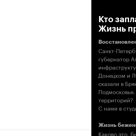
00
Кто запл
Жизнь п
Восстановле
Санкт-Петерб
губернатор Ал
инфраструкту
Донецком и Л
сказали в Бря
Подмосковье.
территорий?
С нами в сту
Жизнь бежен
Каково это, б