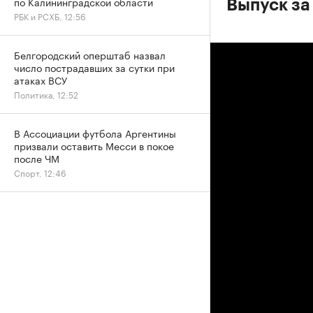
по Калининградской области
Выпуск за
РБК и РСХБ, 12:56
Белгородский оперштаб назвал
число пострадавших за сутки при
атаках ВСУ
Политика, 12:52
В Ассоциации футбола Аргентины
призвали оставить Месси в покое
после ЧМ
Спорт, 12:46