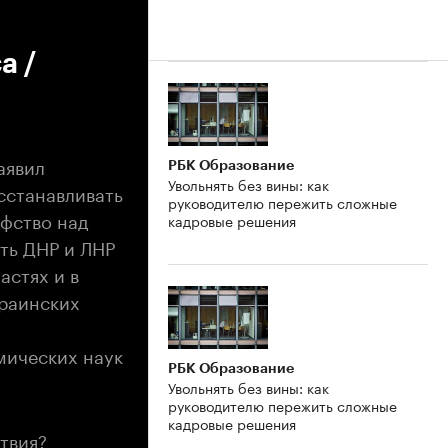
а /
аявил
РБК Образование
Увольнять без вины: как
сстанавливать
руководителю пережить сложные
ефство над
кадровые решения
ть ДНР и ЛНР
астях и в
краинских
мических наук
РБК Образование
Увольнять без вины: как
руководителю пережить сложные
кадровые решения
ствия?