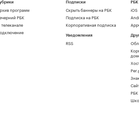
убрики
Подписки
РБК
рхив программ
Скрыть баннеры на РБК
iOS
ечерний РБК
Подписка на РБК
And
 телеканале
Корпоративная подписка
AppG
одключение
Уведомления
Дру
RSS
Обл
Кор
дом
Хос
Рег
Зна
Сайт
РБК
Шко