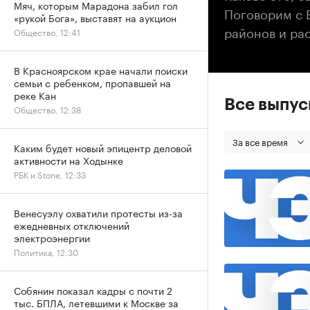
Мяч, которым Марадона забил гол
Поговорим с 
«рукой Бога», выставят на аукцион
районов и рас
Общество, 12:41
В Красноярском крае начали поиски
семьи с ребенком, пропавшей на
реке Кан
Все выпу
Общество, 12:38
За все время
Каким будет новый эпицентр деловой
активности на Ходынке
РБК и Stone, 12:33
Венесуэлу охватили протесты из-за
ежедневных отключений
электроэнергии
Политика, 12:30
Собянин показал кадры с почти 2
тыс. БПЛА, летевшими к Москве за