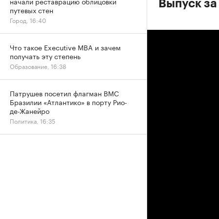
начали реставрацию облицовки
Выпуск за
путевых стен
Город, 16:40
Что такое Executive MBA и зачем
получать эту степень
Образование, 16:38
Патрушев посетил флагман ВМС
Бразилии «Атлантико» в порту Рио-
де-Жанейро
Политика, 16:35