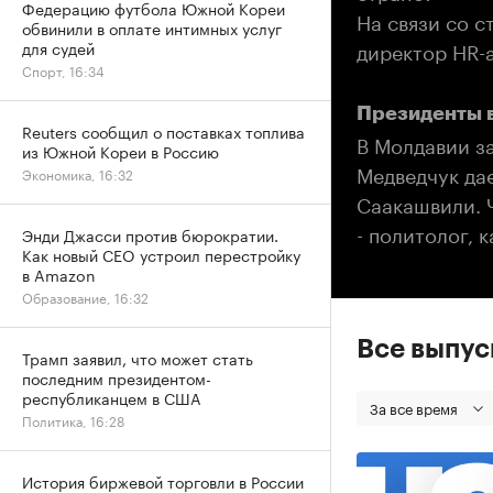
Федерацию футбола Южной Кореи
На связи со с
обвинили в оплате интимных услуг
директор HR-а
для судей
Спорт, 16:34
Президенты 
Reuters сообщил о поставках топлива
В Молдавии з
из Южной Кореи в Россию
Медведчук да
Экономика, 16:32
Саакашвили. 
- политолог, 
Энди Джасси против бюрократии.
Как новый CEO устроил перестройку
в Amazon
Образование, 16:32
Все выпу
Трамп заявил, что может стать
последним президентом-
республиканцем в США
За все время
Политика, 16:28
История биржевой торговли в России