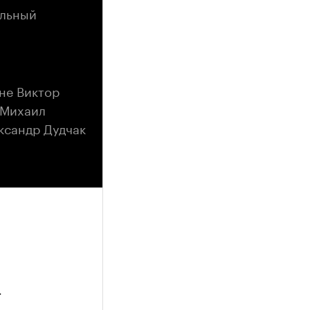
альный
не Виктор
 Михаил
ксандр Дудчак
4