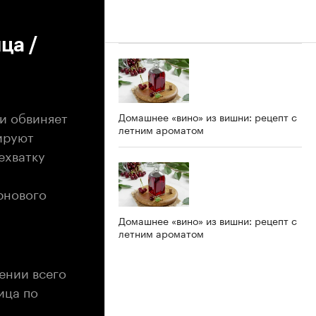
ца /
и обвиняет
Домашнее «вино» из вишни: рецепт с
летним ароматом
цируют
ехватку
рнового
Домашнее «вино» из вишни: рецепт с
летним ароматом
ении всего
ица по