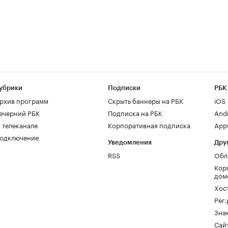
убрики
Подписки
РБК
рхив программ
Скрыть баннеры на РБК
iOS
ечерний РБК
Подписка на РБК
And
 телеканале
Корпоративная подписка
AppG
одключение
Уведомления
Дру
RSS
Обл
Кор
дом
Хос
Рег
Зна
Сайт