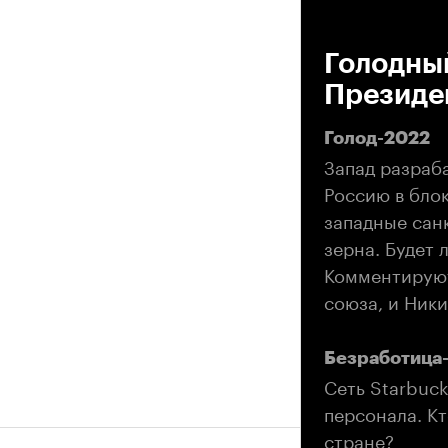
00
Голодный
Президен
Голод-2022
Запад разраб
Россию в блок
западные сан
зерна. Будет
Комментируют
союза, и Ники
Безработица
Сеть Starbuck
персонала. Кт
стране?