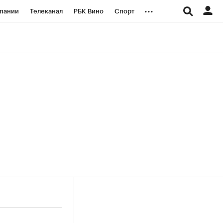
...
пании
Телеканал
РБК Вино
Спорт
ые проекты
Город
Стиль
Крипто
Спецпроекты СПб
логии и медиа
Финансы