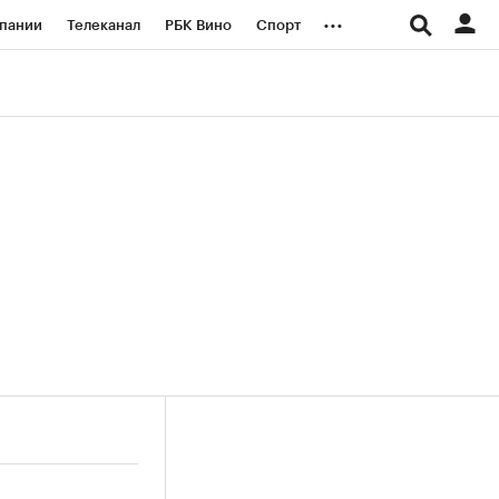
...
пании
Телеканал
РБК Вино
Спорт
ые проекты
Город
Стиль
Крипто
Спецпроекты СПб
логии и медиа
Финансы