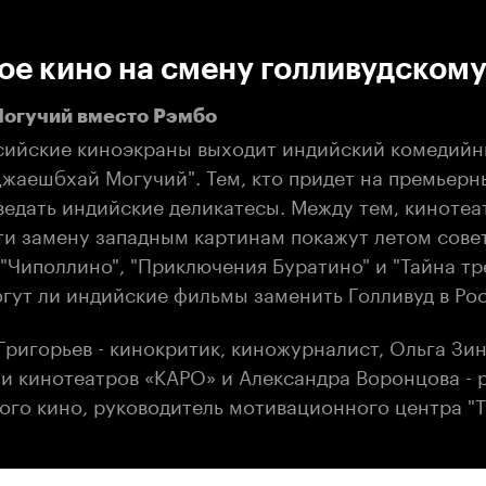
:00
/
00:00
е кино на смену голливудском
огучий вместо Рэмбо
ссийские киноэкраны выходит индийский комедий
Джаешбхай Могучий". Тем, кто придет на премьерн
ведать индийские деликатесы. Между тем, кинотеа
ти замену западным картинам покажут летом сове
"Чиполлино", "Приключения Буратино" и "Тайна тр
огут ли индийские фильмы заменить Голливуд в Ро
Григорьев - кинокритик, киножурналист, Ольга Зин
ти кинотеатров «КАРО» и Александра Воронцова -
ого кино, руководитель мотивационного центра "Т