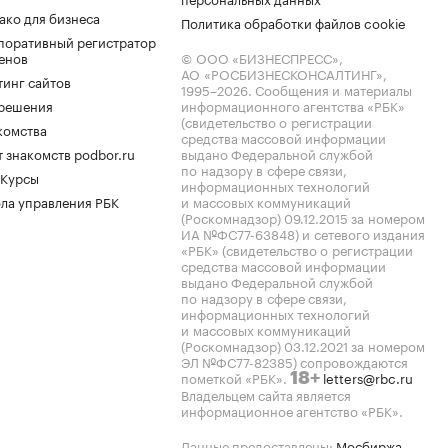
ако для бизнеса
Политика обработки файлов cookie
поративный регистратор
енов
© ООО «БИЗНЕСПРЕСС»,
АО «РОСБИЗНЕСКОНСАЛТИНГ»,
тинг сайтов
1995–2026
. Сообщения и материалы
.решения
информационного агентства «РБК»
(свидетельство о регистрации
комства
средства массовой информации
 знакомств podbor.ru
выдано Федеральной службой
по надзору в сфере связи,
 Курсы
информационных технологий
ла управления РБК
и массовых коммуникаций
(Роскомнадзор) 09.12.2015 за номером
ИА №ФС77-63848) и сетевого издания
«РБК» (свидетельство о регистрации
средства массовой информации
выдано Федеральной службой
по надзору в сфере связи,
информационных технологий
и массовых коммуникаций
(Роскомнадзор) 03.12.2021 за номером
ЭЛ №ФС77-82385) сопровождаются
пометкой «РБК».
letters@rbc.ru
18+
Владельцем сайта является
информационное агентство «РБК».
Данные предоставлены:
Мосбиржа
,