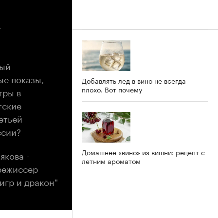
у
ный
ые показы,
Добавлять лед в вино не всегда
плохо. Вот почему
тры в
тские
етьей
ссии?
Домашнее «вино» из вишни: рецепт с
якова -
летним ароматом
 режиссер
игр и дракон"