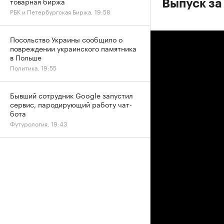
товарная биржа
Выпуск за
РБК и Петербургская Биржа, 19:58
Посольство Украины сообщило о
повреждении украинского памятника
в Польше
Политика, 19:55
Бывший сотрудник Google запустил
сервис, пародирующий работу чат-
бота
Футурология, 19:43