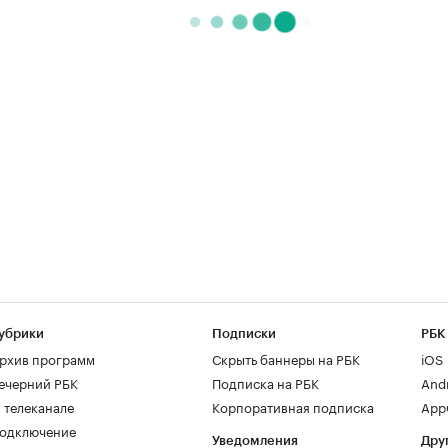
убрики
Подписки
РБК
рхив программ
Скрыть баннеры на РБК
iOS
ечерний РБК
Подписка на РБК
And
 телеканале
Корпоративная подписка
AppG
одключение
Уведомления
Дру