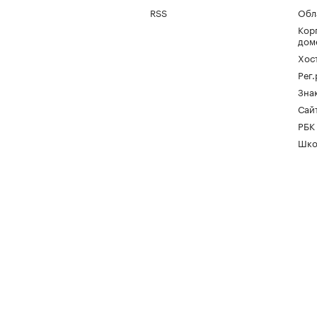
RSS
Обл
Кор
дом
Хос
Рег
Зна
Сайт
РБК
Шко