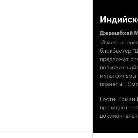
00
Индийско
Джаешбхай М
13 мая на ро
блокбастер "
предложат от
попытках най
мультфильмы 
планеты". См
Гости: Роман 
президент се
документальн