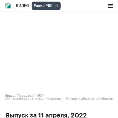
ВИДЕО
Видео
/
Передачи
/
ЧЭЗ
/
Купить доллары, а на них - лекарства... О курсе рубля и цене таблеток
Выпуск за 11 апреля, 2022