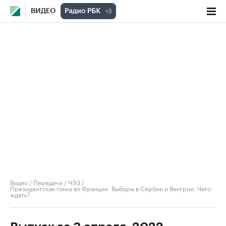
ВИДЕО
Видео
/
Передачи
/
ЧЭЗ
/
Президентская гонка во Франции. Выборы в Сербии и Венгрии. Чего
ждать?