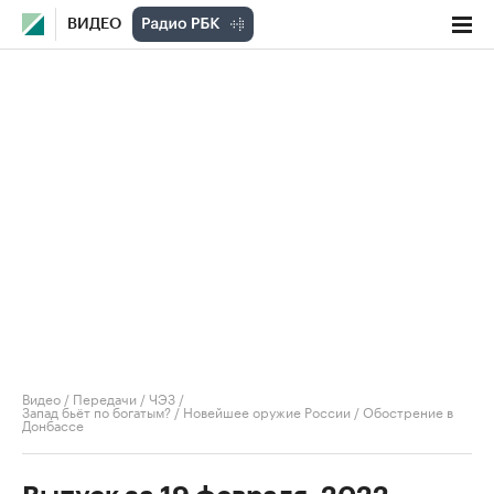
ВИДЕО
Видео
/
Передачи
/
ЧЭЗ
/
Запад бьёт по богатым? / Новейшее оружие России / Обострение в
Донбассе