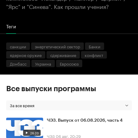
"Ярс" и "Синева". Как прошли учения?
Теги
санкции
энергетический сектор
Банки
ядерное оружие
сдерживание
конфликт
Донбасс
Украина
Евросоюз
Все выпуски программы
За все время
ЧЭЗ. Выпуск от 06.08.2026, часть 4
26:20
ЧЭЗ
06 авг, 20:29