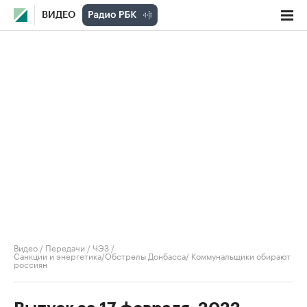
ВИДЕО
Видео
/
Передачи
/
ЧЭЗ
/
Санкции и энергетика/Обстрелы Донбасса/ Коммунальщики обирают
россиян