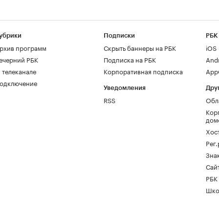
убрики
Подписки
РБК
рхив программ
Скрыть баннеры на РБК
iOS
ечерний РБК
Подписка на РБК
And
 телеканале
Корпоративная подписка
AppG
одключение
Уведомления
Дру
RSS
Обл
Кор
дом
Хос
Рег
Зна
Сайт
РБК
Шко