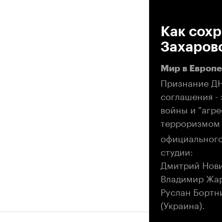
00
Как сохр
Захаров
Мир в Европе
Признание ДН
соглашения -
войны и "агр
терроризмом 
официального
студии:
Дмитрий Нови
Владимир Жар
Руслан Бортн
(Украина).