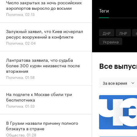
Число закрытых за ночь российских
аэропортов выросло до восьми
Теги
Политика, 02:13
Залужный заявил, что Киев исчерпал
ДНР
ЛНР
ресурс вооружений в конфликте
Украина
Политика, 02:04
Лантратова заявила, что судьба
более 300 курян неизвестна после
Все выпу
вторжения
Политика, 01:58
За все время
На подлете к Москве сбили три
беспилотника
Политика, 01:33
В Грузии назвали причину полного
блэкаута в стране
Общество, 01:28