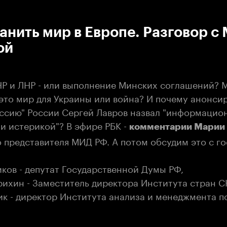
:00
/
00:00
анить мир в Европе. Разговор с
ой
Р и ЛНР - или выполнение Минских соглашений? 
 это мир для Украины или война? И почему анонси
ессию" России Сергей Лавров назвал "информаци
и истерикой"? В эфире РБК -
комментарии Марии
 представителя МИД РФ. А потом обсудим это с г
ков - депутат Государственной Думы РФ,
ихин - Заместитель директора Института стран С
ик - директор Института анализа и менеджмента п