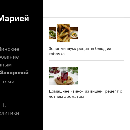
 Марией
Минские
Зеленый шум: рецепты блюд из
кабачка
рование
онным
,
 Захаровой
остями
Домашнее «вино» из вишни: рецепт с
летним ароматом
НГ,
олитики