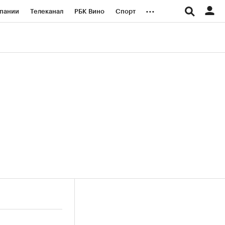
...
пании
Телеканал
РБК Вино
Спорт
ые проекты
Город
Стиль
Крипто
Спецпроекты СПб
логии и медиа
Финансы