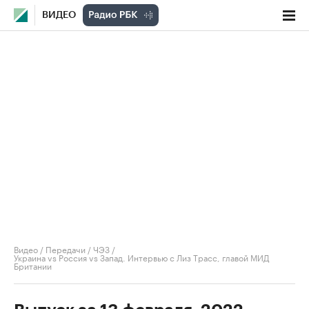
ВИДЕО
Видео
/
Передачи
/
ЧЭЗ
/
Украина vs Россия vs Запад. Интервью с Лиз Трасс, главой МИД
Британии