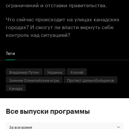
ограничений и отставки правительства.
Что сейчас происходит на улицах канадских
городах? И смогут ли власти вернуть себе
контроль над ситуацией?
Теги
Владимир Путин
Украина
Хоккей
Зимние Олимпийские игры
Протест дальнобойщиков
Канада
Все выпуски программы
За все время