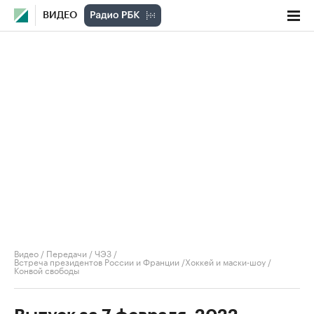
ВИДЕО
Видео
/
Передачи
/
ЧЭЗ
/
Встреча президентов России и Франции /Хоккей и маски-шоу /
Конвой свободы