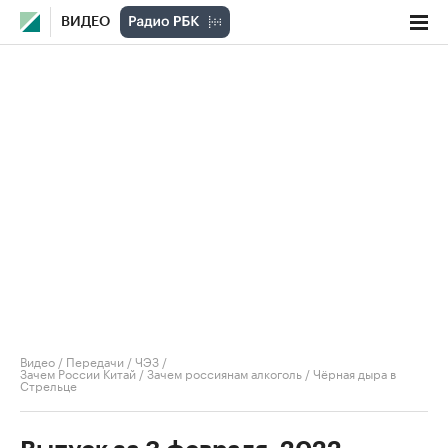
ВИДЕО
Видео
/
Передачи
/
ЧЭЗ
/
Зачем России Китай / Зачем россиянам алкоголь / Чёрная дыра в
Стрельце