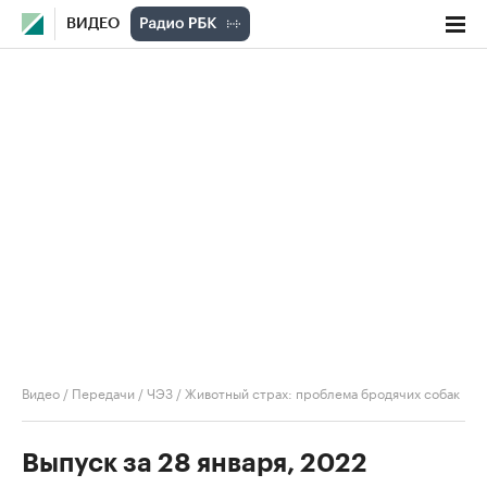
ВИДЕО
Видео
/
Передачи
/
ЧЭЗ
/
Животный страх: проблема бродячих собак
Выпуск за 28 января, 2022