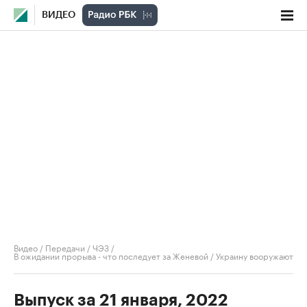
ВИДЕО
Видео
/
Передачи
/
ЧЭЗ
/
В ожидании прорыва - что последует за Женевой / Украину вооружают
Выпуск за 21 января, 2022