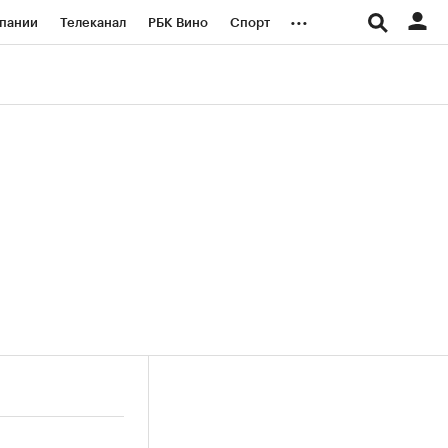
...
пании
Телеканал
РБК Вино
Спорт
ые проекты
Город
Стиль
Крипто
Спецпроекты СПб
логии и медиа
Финансы