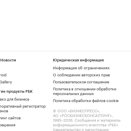
 Новости
Юридическая информация
Информация об ограничениях
roid
О соблюдении авторских прав
allery
Пользовательское соглашение
Политика в отношении обработки
гие продукты РБК
персональных данных
ако для бизнеса
Политика обработки файлов cookie
поративный регистратор
енов
© ООО «БИЗНЕСПРЕСС»,
АО «РОСБИЗНЕСКОНСАЛТИНГ»,
тинг сайтов
1995–2026
. Сообщения и материалы
.решения
информационного агентства «РБК»
(свидетельство о регистрации