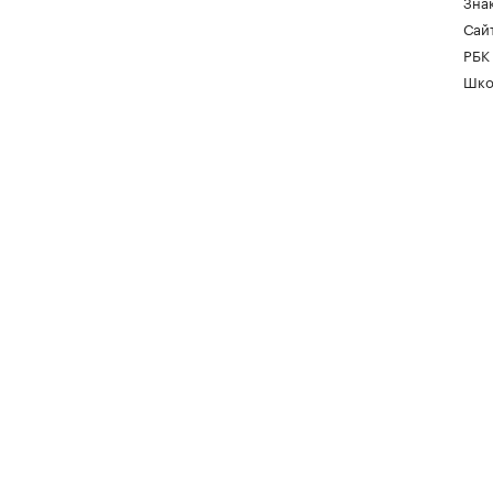
Зна
Сайт
РБК
Шко