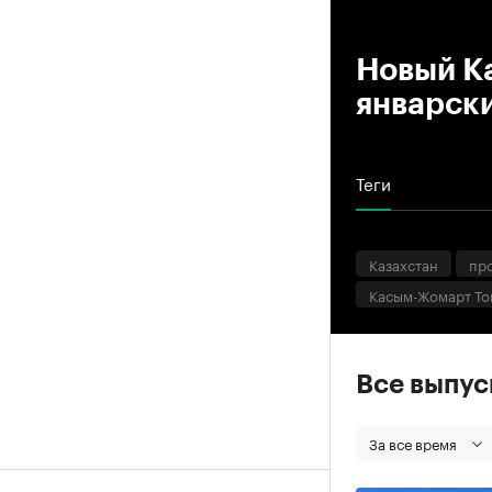
00
Новый Ка
январск
Теги
Казахстан
пр
Касым-Жомарт То
Все выпу
За все время