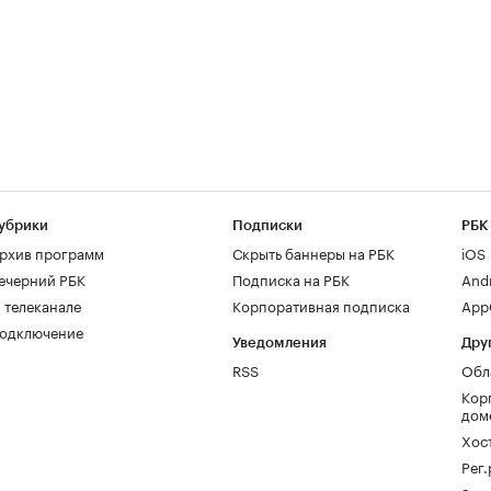
убрики
Подписки
РБК
рхив программ
Скрыть баннеры на РБК
iOS
ечерний РБК
Подписка на РБК
And
 телеканале
Корпоративная подписка
AppG
одключение
Уведомления
Дру
RSS
Обл
Кор
дом
Хос
Рег