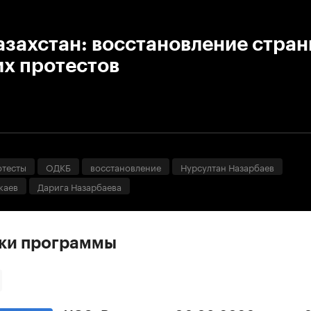
:00
/
00:00
захстан: восстановление стран
их протестов
отесты
ОДКБ
восстановление
Нурсултан Назарбаев
каев
Дарига Назарбаева
ски программы