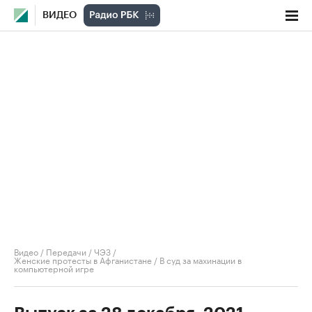
ВИДЕО
Видео
/
Передачи
/
ЧЭЗ
/
Женские протесты в Афганистане / В суд за махинации в
компьютерной игре