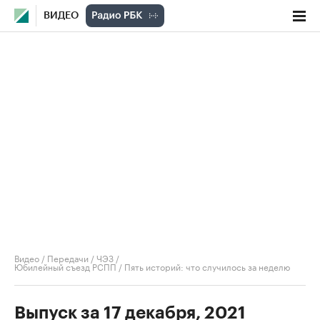
ВИДЕО
Видео
/
Передачи
/
ЧЭЗ
/
Юбилейный съезд РСПП / Пять историй: что случилось за неделю
Выпуск за 17 декабря, 2021