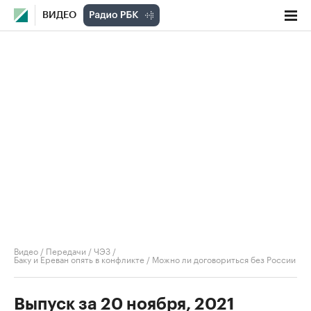
ВИДЕО
Видео
/
Передачи
/
ЧЭЗ
/
Баку и Ереван опять в конфликте / Можно ли договориться без России
Выпуск за 20 ноября, 2021