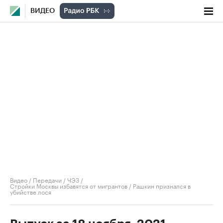
ВИДЕО
Видео
/
Передачи
/
ЧЭЗ
/
Стройки Москвы избавятся от мигрантов / Рашкин признался в
убийстве лося