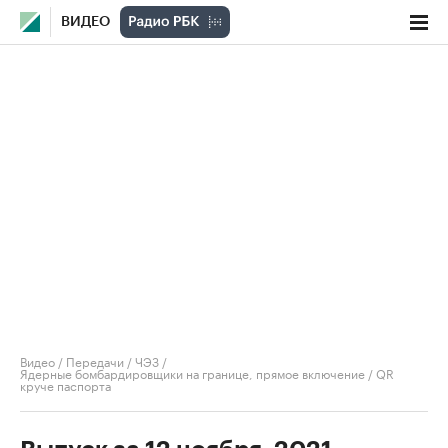
ВИДЕО
Видео
/
Передачи
/
ЧЭЗ
/
Ядерные бомбардировщики на границе, прямое включение / QR
круче паспорта