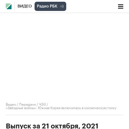
ВИДЕО
Видео
/
Передачи
/
ЧЭЗ
/
«Звёздные войны»: Южная Корея включилась в космическую гонку
Выпуск за 21 октября, 2021