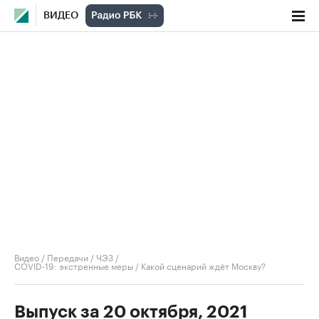
ВИДЕО
Видео
/
Передачи
/
ЧЭЗ
/
COVID-19: экстренные меры / Какой сценарий ждёт Москву?
Выпуск за 20 октября, 2021