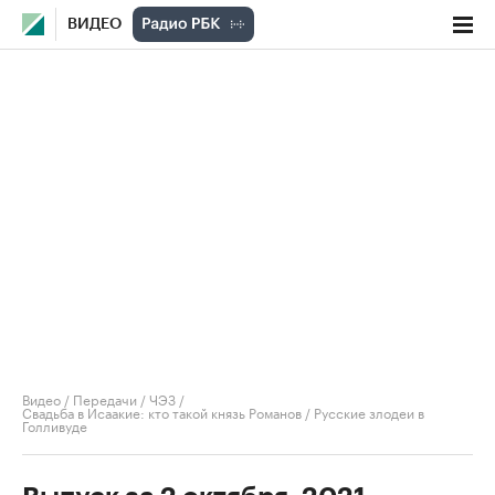
ВИДЕО
Видео
/
Передачи
/
ЧЭЗ
/
Свадьба в Исаакие: кто такой князь Романов / Русские злодеи в
Голливуде