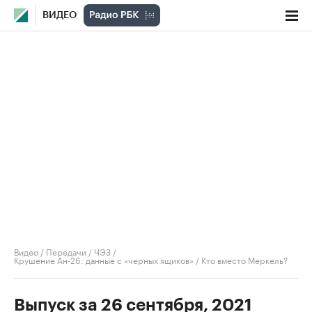
ВИДЕО
Видео
/
Передачи
/
ЧЭЗ
/
Крушение Ан-26: данные с «черных ящиков» / Кто вместо Меркель?
Выпуск за 26 сентября, 2021