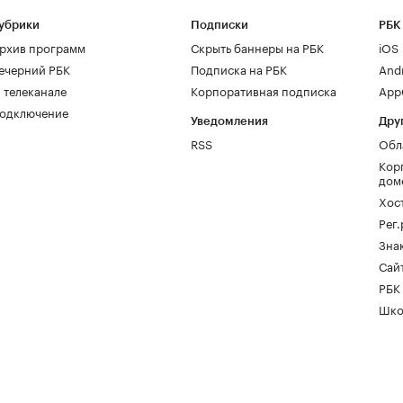
убрики
Подписки
РБК
рхив программ
Скрыть баннеры на РБК
iOS
ечерний РБК
Подписка на РБК
And
 телеканале
Корпоративная подписка
AppG
одключение
Уведомления
Дру
RSS
Обл
Кор
дом
Хос
Рег
Зна
Сайт
РБК
Шко