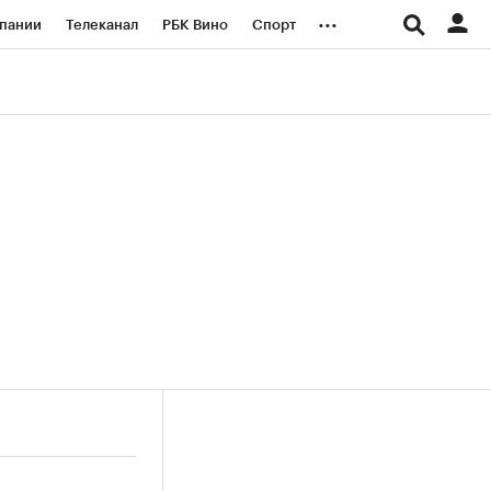
...
пании
Телеканал
РБК Вино
Спорт
ые проекты
Город
Стиль
Крипто
Спецпроекты СПб
логии и медиа
Финансы