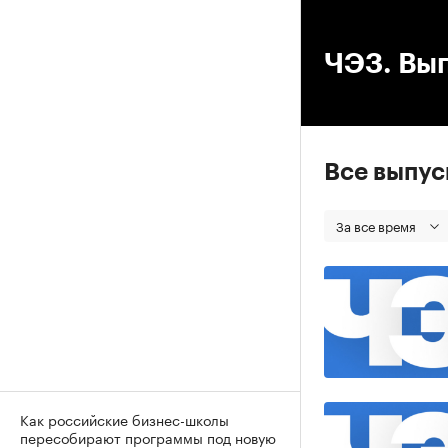
00
ЧЭЗ. Вып
Все выпу
За все время
Как российские бизнес-школы
пересобирают программы под новую