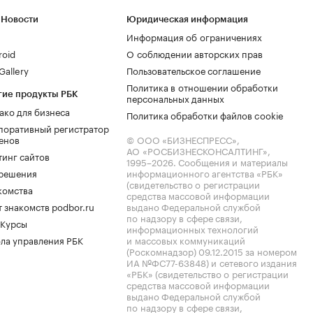
 Новости
Юридическая информация
Информация об ограничениях
roid
О соблюдении авторских прав
allery
Пользовательское соглашение
Политика в отношении обработки
гие продукты РБК
персональных данных
ако для бизнеса
Политика обработки файлов cookie
поративный регистратор
енов
© ООО «БИЗНЕСПРЕСС»,
АО «РОСБИЗНЕСКОНСАЛТИНГ»,
тинг сайтов
1995–2026
. Сообщения и материалы
.решения
информационного агентства «РБК»
(свидетельство о регистрации
комства
средства массовой информации
 знакомств podbor.ru
выдано Федеральной службой
по надзору в сфере связи,
 Курсы
информационных технологий
ла управления РБК
и массовых коммуникаций
(Роскомнадзор) 09.12.2015 за номером
ИА №ФС77-63848) и сетевого издания
«РБК» (свидетельство о регистрации
средства массовой информации
выдано Федеральной службой
по надзору в сфере связи,