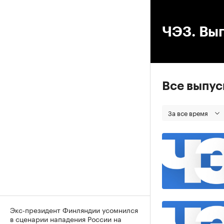
00
ЧЭЗ. Вып
Все выпу
За все время
Экс-президент Финляндии усомнился
в сценарии нападения России на