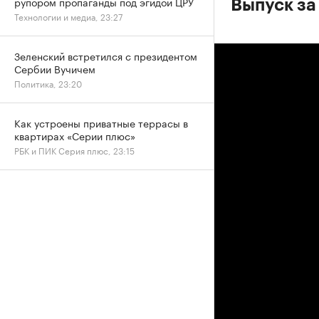
рупором пропаганды под эгидой ЦРУ
Выпуск за
Технологии и медиа, 23:27
Зеленский встретился с президентом
Сербии Вучичем
Политика, 23:20
Как устроены приватные террасы в
квартирах «Серии плюс»
РБК и ПИК Серия плюс, 23:15