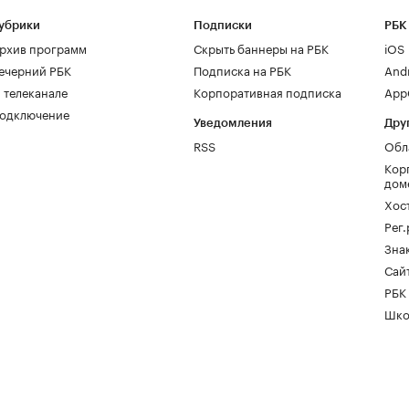
убрики
Подписки
РБК
рхив программ
Скрыть баннеры на РБК
iOS
ечерний РБК
Подписка на РБК
And
 телеканале
Корпоративная подписка
AppG
одключение
Уведомления
Дру
RSS
Обл
Кор
дом
Хос
Рег
Зна
Сайт
РБК
Шко