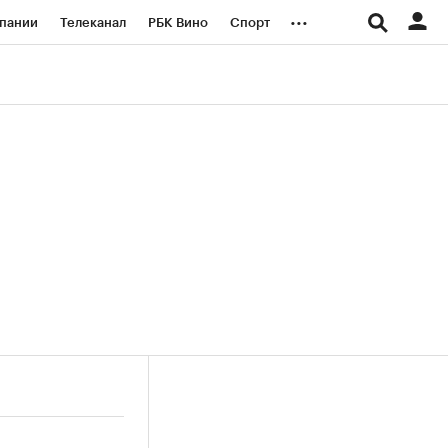
...
пании
Телеканал
РБК Вино
Спорт
ые проекты
Город
Стиль
Крипто
Спецпроекты СПб
логии и медиа
Финансы