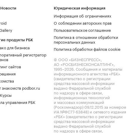
 Новости
Юридическая информация
Информация об ограничениях
roid
О соблюдении авторских прав
allery
Пользовательское соглашение
Политика в отношении обработки
гие продукты РБК
персональных данных
ако для бизнеса
Политика обработки файлов cookie
поративный регистратор
енов
© ООО «БИЗНЕСПРЕСС»,
АО «РОСБИЗНЕСКОНСАЛТИНГ»,
тинг сайтов
1995–2026
. Сообщения и материалы
.решения
информационного агентства «РБК»
(свидетельство о регистрации
комства
средства массовой информации
 знакомств podbor.ru
выдано Федеральной службой
по надзору в сфере связи,
 Курсы
информационных технологий
ла управления РБК
и массовых коммуникаций
(Роскомнадзор) 09.12.2015 за номером
ИА №ФС77-63848) и сетевого издания
«РБК» (свидетельство о регистрации
средства массовой информации
выдано Федеральной службой
по надзору в сфере связи,