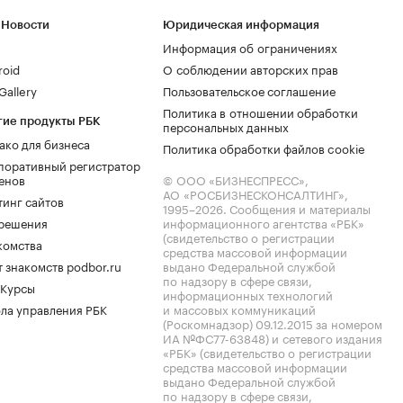
 Новости
Юридическая информация
Информация об ограничениях
roid
О соблюдении авторских прав
allery
Пользовательское соглашение
Политика в отношении обработки
гие продукты РБК
персональных данных
ако для бизнеса
Политика обработки файлов cookie
поративный регистратор
енов
© ООО «БИЗНЕСПРЕСС»,
АО «РОСБИЗНЕСКОНСАЛТИНГ»,
тинг сайтов
1995–2026
. Сообщения и материалы
.решения
информационного агентства «РБК»
(свидетельство о регистрации
комства
средства массовой информации
 знакомств podbor.ru
выдано Федеральной службой
по надзору в сфере связи,
 Курсы
информационных технологий
ла управления РБК
и массовых коммуникаций
(Роскомнадзор) 09.12.2015 за номером
ИА №ФС77-63848) и сетевого издания
«РБК» (свидетельство о регистрации
средства массовой информации
выдано Федеральной службой
по надзору в сфере связи,