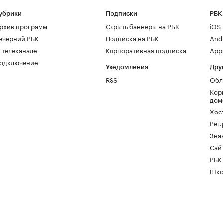
убрики
Подписки
РБК
рхив программ
Скрыть баннеры на РБК
iOS
ечерний РБК
Подписка на РБК
And
 телеканале
Корпоративная подписка
AppG
одключение
Уведомления
Дру
RSS
Обл
Кор
дом
Хос
Рег
Зна
Сайт
РБК
Шко