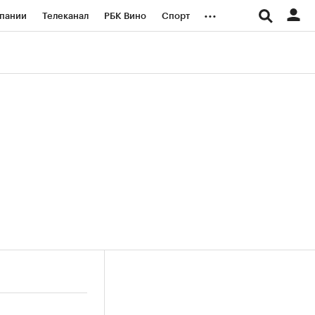
...
пании
Телеканал
РБК Вино
Спорт
ые проекты
Город
Стиль
Крипто
Спецпроекты СПб
логии и медиа
Финансы