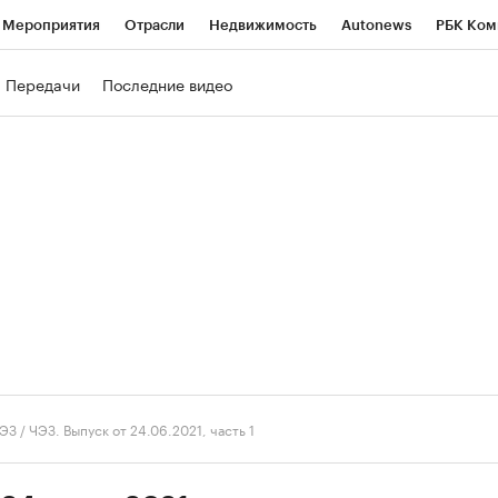
Мероприятия
Отрасли
Недвижимость
Autonews
РБК Ком
ние
РБК Курсы
РБК Life
Тренды
Визионеры
Национальн
Передачи
Последние видео
б
Исследования
Кредитные рейтинги
Франшизы
Газета
роверка контрагентов
Политика
Экономика
Бизнес
Техно
ЭЗ
/
ЧЭЗ. Выпуск от 24.06.2021, часть 1