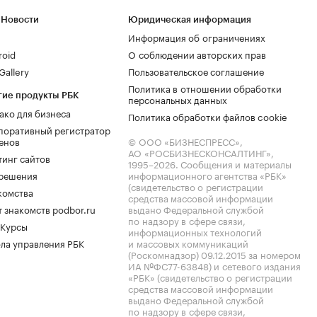
 Новости
Юридическая информация
Информация об ограничениях
roid
О соблюдении авторских прав
allery
Пользовательское соглашение
Политика в отношении обработки
гие продукты РБК
персональных данных
ако для бизнеса
Политика обработки файлов cookie
поративный регистратор
енов
© ООО «БИЗНЕСПРЕСС»,
АО «РОСБИЗНЕСКОНСАЛТИНГ»,
тинг сайтов
1995–2026
. Сообщения и материалы
.решения
информационного агентства «РБК»
(свидетельство о регистрации
комства
средства массовой информации
 знакомств podbor.ru
выдано Федеральной службой
по надзору в сфере связи,
 Курсы
информационных технологий
ла управления РБК
и массовых коммуникаций
(Роскомнадзор) 09.12.2015 за номером
ИА №ФС77-63848) и сетевого издания
«РБК» (свидетельство о регистрации
средства массовой информации
выдано Федеральной службой
по надзору в сфере связи,