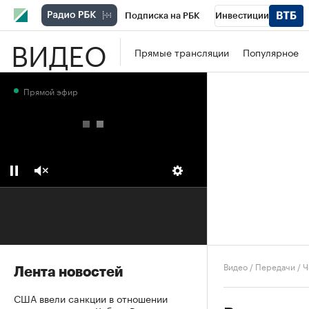
Подписка на РБК
Инвестиции
ВИДЕО
Школа управления РБК
РБК Образова
Прямые трансляции
Популярное
РБК Бизнес-среда
Дискуссионный клу
Прямой эфир
Конференции СПб
Спецпроекты
П
Рынок наличной валюты
Видео
/
Передачи
/
Ч
Лента новостей
США ввели санкции в отношении