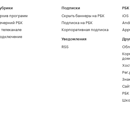
убрики
Подписки
РБК
рхив программ
Скрыть баннеры на РБК
iOS
ечерний РБК
Подписка на РБК
And
 телеканале
Корпоративная подписка
AppG
одключение
Уведомления
Дру
RSS
Обл
Кор
дом
Хос
Рег
Зна
Сайт
РБК
Шко