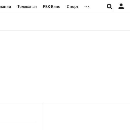
...
пании
Телеканал
РБК Вино
Спорт
ые проекты
Город
Стиль
Крипто
Спецпроекты СПб
логии и медиа
Финансы