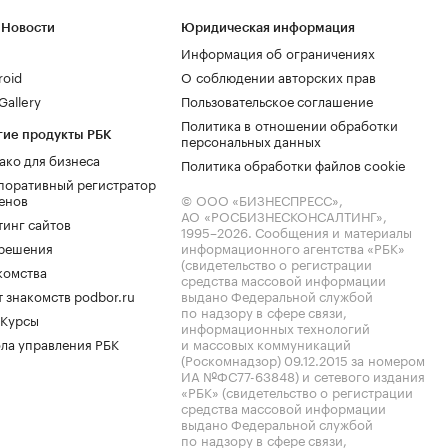
 Новости
Юридическая информация
Информация об ограничениях
roid
О соблюдении авторских прав
allery
Пользовательское соглашение
Политика в отношении обработки
гие продукты РБК
персональных данных
ако для бизнеса
Политика обработки файлов cookie
поративный регистратор
енов
© ООО «БИЗНЕСПРЕСС»,
АО «РОСБИЗНЕСКОНСАЛТИНГ»,
тинг сайтов
1995–2026
. Сообщения и материалы
.решения
информационного агентства «РБК»
(свидетельство о регистрации
комства
средства массовой информации
 знакомств podbor.ru
выдано Федеральной службой
по надзору в сфере связи,
 Курсы
информационных технологий
ла управления РБК
и массовых коммуникаций
(Роскомнадзор) 09.12.2015 за номером
ИА №ФС77-63848) и сетевого издания
«РБК» (свидетельство о регистрации
средства массовой информации
выдано Федеральной службой
по надзору в сфере связи,