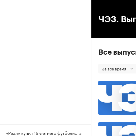
00
ЧЭЗ. Вып
Все выпу
За все время
«Реал» купил 19-летнего футболиста