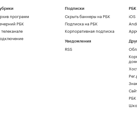
убрики
Подписки
РБК
рхив программ
Скрыть баннеры на РБК
iOS
ечерний РБК
Подписка на РБК
And
 телеканале
Корпоративная подписка
AppG
одключение
Уведомления
Дру
RSS
Обл
Кор
дом
Хос
Рег
Зна
Сайт
РБК
Шко