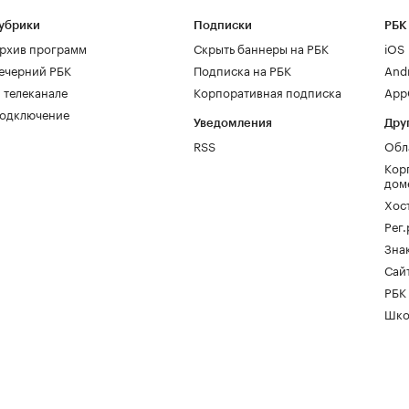
убрики
Подписки
РБК
рхив программ
Скрыть баннеры на РБК
iOS
ечерний РБК
Подписка на РБК
And
 телеканале
Корпоративная подписка
AppG
одключение
Уведомления
Дру
RSS
Обл
Кор
дом
Хос
Рег
Зна
Сайт
РБК
Шко