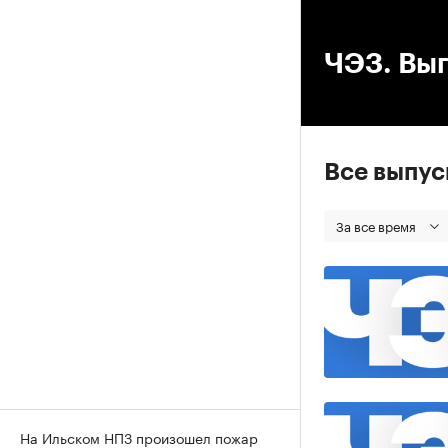
00
ЧЭЗ. Вып
Все выпу
За все время
На Ильском НПЗ произошел пожар