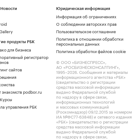
 Новости
Юридическая информация
Информация об ограничениях
roid
О соблюдении авторских прав
allery
Пользовательское соглашение
Политика в отношении обработки
гие продукты РБК
персональных данных
ако для бизнеса
Политика обработки файлов cookie
поративный регистратор
енов
© ООО «БИЗНЕСПРЕСС»,
АО «РОСБИЗНЕСКОНСАЛТИНГ»,
тинг сайтов
1995–2026
. Сообщения и материалы
.решения
информационного агентства «РБК»
(свидетельство о регистрации
комства
средства массовой информации
 знакомств podbor.ru
выдано Федеральной службой
по надзору в сфере связи,
 Курсы
информационных технологий
ла управления РБК
и массовых коммуникаций
(Роскомнадзор) 09.12.2015 за номером
ИА №ФС77-63848) и сетевого издания
«РБК» (свидетельство о регистрации
средства массовой информации
выдано Федеральной службой
по надзору в сфере связи,