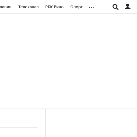
...
пании
Телеканал
РБК Вино
Спорт
ые проекты
Город
Стиль
Крипто
Спецпроекты СПб
логии и медиа
Финансы