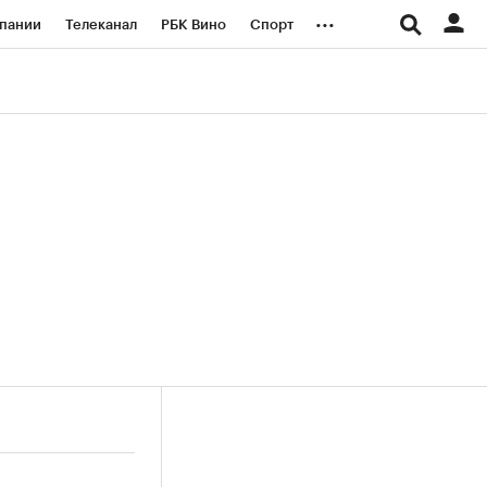
...
пании
Телеканал
РБК Вино
Спорт
ые проекты
Город
Стиль
Крипто
Спецпроекты СПб
логии и медиа
Финансы