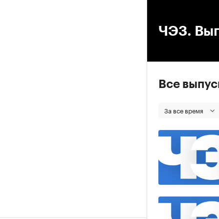
00
ЧЭЗ. Вып
Все выпу
За все время