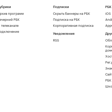
убрики
Подписки
РБК
рхив программ
Скрыть баннеры на РБК
iOS
ечерний РБК
Подписка на РБК
And
 телеканале
Корпоративная подписка
AppG
одключение
Уведомления
Дру
RSS
Обл
Кор
дом
Хос
Рег
Зна
Сайт
РБК
Шко