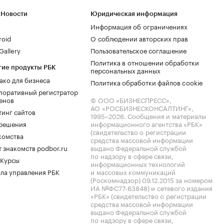
 Новости
Юридическая информация
Информация об ограничениях
roid
О соблюдении авторских прав
allery
Пользовательское соглашение
Политика в отношении обработки
гие продукты РБК
персональных данных
ако для бизнеса
Политика обработки файлов cookie
поративный регистратор
енов
© ООО «БИЗНЕСПРЕСС»,
АО «РОСБИЗНЕСКОНСАЛТИНГ»,
тинг сайтов
1995–2026
. Сообщения и материалы
.решения
информационного агентства «РБК»
(свидетельство о регистрации
комства
средства массовой информации
 знакомств podbor.ru
выдано Федеральной службой
по надзору в сфере связи,
 Курсы
информационных технологий
ла управления РБК
и массовых коммуникаций
(Роскомнадзор) 09.12.2015 за номером
ИА №ФС77-63848) и сетевого издания
«РБК» (свидетельство о регистрации
средства массовой информации
выдано Федеральной службой
по надзору в сфере связи,