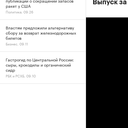
публикаций о сокращении запасов
Выпуск за
ракет у США
Политика, 09:26
Властям предложили альтернативу
сбору за возврат железнодорожных
билетов
Бизнес, 09:11
Гастрогид по Центральной России:
сыры, крокодилы и органический
сидр
РБК и РСХБ, 09:10