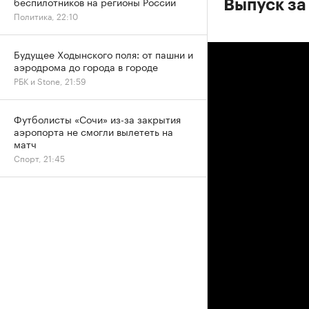
беспилотников на регионы России
Выпуск за
Политика, 22:10
Будущее Ходынского поля: от пашни и
аэродрома до города в городе
РБК и Stone, 21:59
Футболисты «Сочи» из-за закрытия
аэропорта не смогли вылететь на
матч
Спорт, 21:45