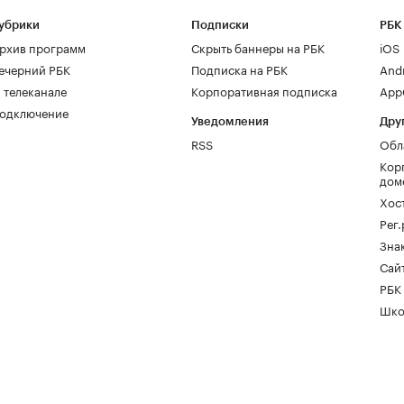
убрики
Подписки
РБК
рхив программ
Скрыть баннеры на РБК
iOS
ечерний РБК
Подписка на РБК
And
 телеканале
Корпоративная подписка
AppG
одключение
Уведомления
Дру
RSS
Обл
Кор
дом
Хос
Рег
Зна
Сайт
РБК
Шко