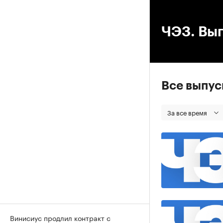
00
ЧЭЗ. Вып
Все выпу
За все время
Винисиус продлил контракт с