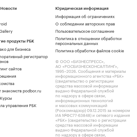
 Новости
Юридическая информация
Информация об ограничениях
roid
О соблюдении авторских прав
allery
Пользовательское соглашение
Политика в отношении обработки
гие продукты РБК
персональных данных
ако для бизнеса
Политика обработки файлов cookie
поративный регистратор
енов
© ООО «БИЗНЕСПРЕСС»,
АО «РОСБИЗНЕСКОНСАЛТИНГ»,
тинг сайтов
1995–2026
. Сообщения и материалы
.решения
информационного агентства «РБК»
(свидетельство о регистрации
комства
средства массовой информации
 знакомств podbor.ru
выдано Федеральной службой
по надзору в сфере связи,
 Курсы
информационных технологий
ла управления РБК
и массовых коммуникаций
(Роскомнадзор) 09.12.2015 за номером
ИА №ФС77-63848) и сетевого издания
«РБК» (свидетельство о регистрации
средства массовой информации
выдано Федеральной службой
по надзору в сфере связи,