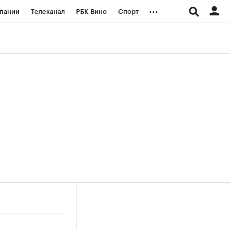
...
пании
Телеканал
РБК Вино
Спорт
ые проекты
Город
Стиль
Крипто
Спецпроекты СПб
логии и медиа
Финансы