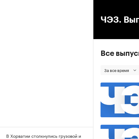
00
ЧЭЗ. Вып
Все выпу
За все время
В Хорватии столкнулись грузовой и