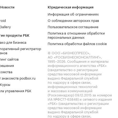
 Новости
Юридическая информация
Информация об ограничениях
roid
О соблюдении авторских прав
allery
Пользовательское соглашение
Политика в отношении обработки
гие продукты РБК
персональных данных
ако для бизнеса
Политика обработки файлов cookie
поративный регистратор
енов
© ООО «БИЗНЕСПРЕСС»,
АО «РОСБИЗНЕСКОНСАЛТИНГ»,
тинг сайтов
1995–2026
. Сообщения и материалы
.решения
информационного агентства «РБК»
(свидетельство о регистрации
комства
средства массовой информации
 знакомств podbor.ru
выдано Федеральной службой
по надзору в сфере связи,
 Курсы
информационных технологий
ла управления РБК
и массовых коммуникаций
(Роскомнадзор) 09.12.2015 за номером
ИА №ФС77-63848) и сетевого издания
«РБК» (свидетельство о регистрации
средства массовой информации
выдано Федеральной службой
по надзору в сфере связи,