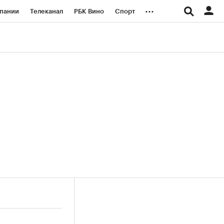
...
пании
Телеканал
РБК Вино
Спорт
ые проекты
Город
Стиль
Крипто
Спецпроекты СПб
логии и медиа
Финансы