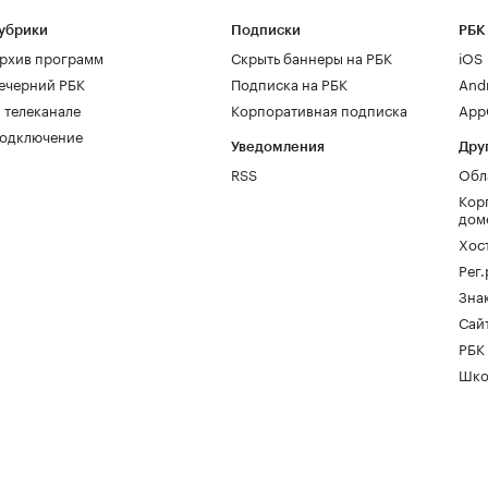
убрики
Подписки
РБК
рхив программ
Скрыть баннеры на РБК
iOS
ечерний РБК
Подписка на РБК
And
 телеканале
Корпоративная подписка
AppG
одключение
Уведомления
Дру
RSS
Обл
Кор
дом
Хос
Рег
Зна
Сайт
РБК
Шко