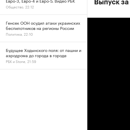
Евро-3, Евро-4 и Евро-5. Видео РБК
Выпуск за
Общество, 22:12
Генсек ООН осудил атаки украинских
беспилотников на регионы России
Политика, 22:10
Будущее Ходынского поля: от пашни и
аэродрома до города в городе
РБК и Stone, 21:59