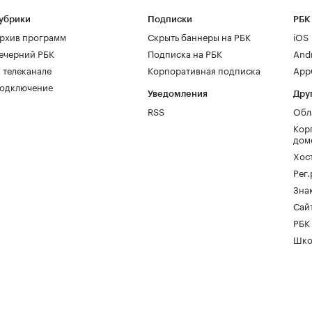
убрики
Подписки
РБК
рхив программ
Скрыть баннеры на РБК
iOS
ечерний РБК
Подписка на РБК
And
 телеканале
Корпоративная подписка
AppG
одключение
Уведомления
Дру
RSS
Обл
Кор
дом
Хос
Рег
Зна
Сайт
РБК
Шко