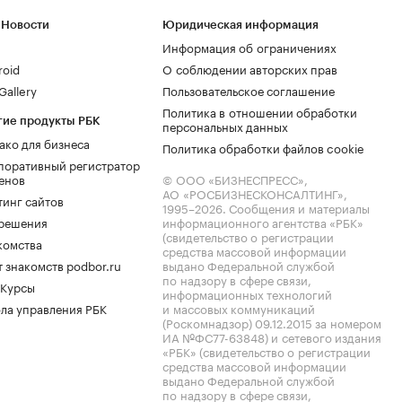
 Новости
Юридическая информация
Информация об ограничениях
roid
О соблюдении авторских прав
allery
Пользовательское соглашение
Политика в отношении обработки
гие продукты РБК
персональных данных
ако для бизнеса
Политика обработки файлов cookie
поративный регистратор
енов
© ООО «БИЗНЕСПРЕСС»,
АО «РОСБИЗНЕСКОНСАЛТИНГ»,
тинг сайтов
1995–2026
. Сообщения и материалы
.решения
информационного агентства «РБК»
(свидетельство о регистрации
комства
средства массовой информации
 знакомств podbor.ru
выдано Федеральной службой
по надзору в сфере связи,
 Курсы
информационных технологий
ла управления РБК
и массовых коммуникаций
(Роскомнадзор) 09.12.2015 за номером
ИА №ФС77-63848) и сетевого издания
«РБК» (свидетельство о регистрации
средства массовой информации
выдано Федеральной службой
по надзору в сфере связи,