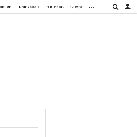
...
пании
Телеканал
РБК Вино
Спорт
ые проекты
Город
Стиль
Крипто
Спецпроекты СПб
логии и медиа
Финансы