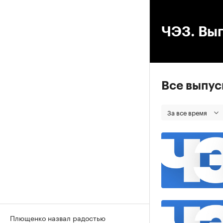
00
ЧЭЗ. Вып
Все выпу
За все время
Плющенко назвал радостью