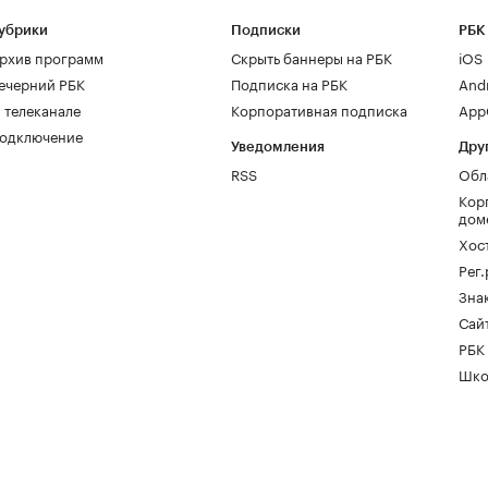
убрики
Подписки
РБК
рхив программ
Скрыть баннеры на РБК
iOS
ечерний РБК
Подписка на РБК
And
 телеканале
Корпоративная подписка
AppG
одключение
Уведомления
Дру
RSS
Обл
Кор
дом
Хос
Рег
Зна
Сайт
РБК
Шко