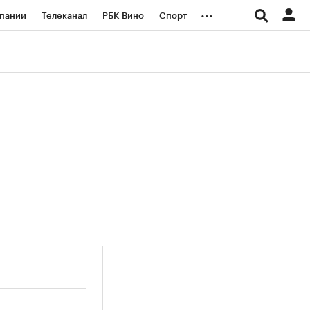
...
пании
Телеканал
РБК Вино
Спорт
ые проекты
Город
Стиль
Крипто
Спецпроекты СПб
логии и медиа
Финансы