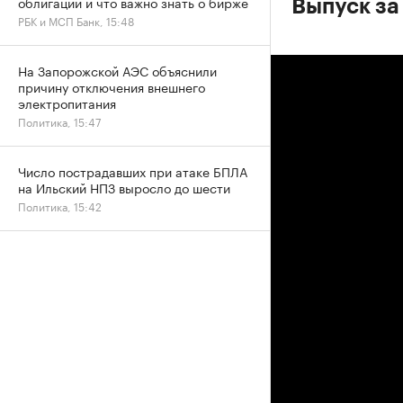
облигации и что важно знать о бирже
Выпуск за
РБК и МСП Банк, 15:48
На Запорожской АЭС объяснили
причину отключения внешнего
электропитания
Политика, 15:47
Число пострадавших при атаке БПЛА
на Ильский НПЗ выросло до шести
Политика, 15:42