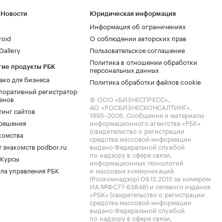
 Новости
Юридическая информация
Информация об ограничениях
roid
О соблюдении авторских прав
allery
Пользовательское соглашение
Политика в отношении обработки
гие продукты РБК
персональных данных
ако для бизнеса
Политика обработки файлов cookie
поративный регистратор
енов
© ООО «БИЗНЕСПРЕСС»,
АО «РОСБИЗНЕСКОНСАЛТИНГ»,
тинг сайтов
1995–2026
. Сообщения и материалы
.решения
информационного агентства «РБК»
(свидетельство о регистрации
комства
средства массовой информации
 знакомств podbor.ru
выдано Федеральной службой
по надзору в сфере связи,
 Курсы
информационных технологий
ла управления РБК
и массовых коммуникаций
(Роскомнадзор) 09.12.2015 за номером
ИА №ФС77-63848) и сетевого издания
«РБК» (свидетельство о регистрации
средства массовой информации
выдано Федеральной службой
по надзору в сфере связи,