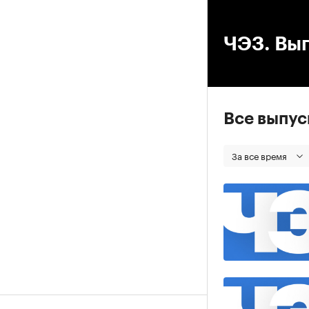
00
ЧЭЗ. Вып
Все выпу
За все время