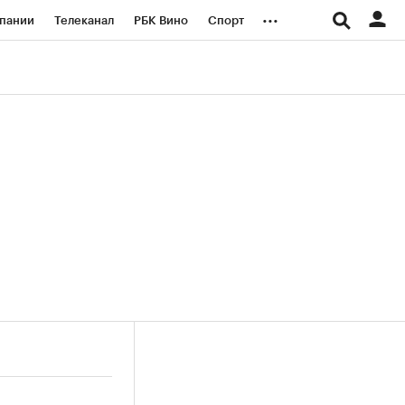
...
пании
Телеканал
РБК Вино
Спорт
ые проекты
Город
Стиль
Крипто
Спецпроекты СПб
логии и медиа
Финансы