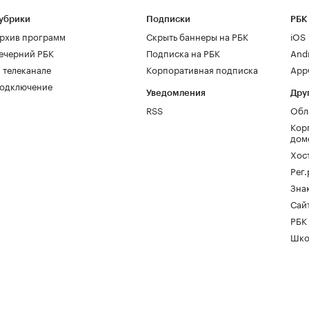
убрики
Подписки
РБК
рхив программ
Скрыть баннеры на РБК
iOS
ечерний РБК
Подписка на РБК
And
 телеканале
Корпоративная подписка
AppG
одключение
Уведомления
Дру
RSS
Обл
Кор
дом
Хос
Рег
Зна
Сайт
РБК
Шко