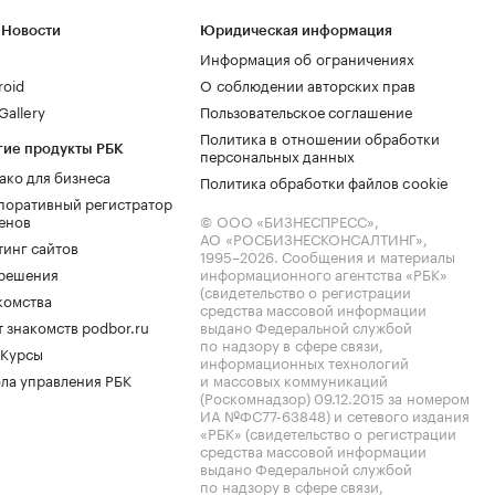
 Новости
Юридическая информация
Информация об ограничениях
roid
О соблюдении авторских прав
allery
Пользовательское соглашение
Политика в отношении обработки
гие продукты РБК
персональных данных
ако для бизнеса
Политика обработки файлов cookie
поративный регистратор
енов
© ООО «БИЗНЕСПРЕСС»,
АО «РОСБИЗНЕСКОНСАЛТИНГ»,
тинг сайтов
1995–2026
. Сообщения и материалы
.решения
информационного агентства «РБК»
(свидетельство о регистрации
комства
средства массовой информации
 знакомств podbor.ru
выдано Федеральной службой
по надзору в сфере связи,
 Курсы
информационных технологий
ла управления РБК
и массовых коммуникаций
(Роскомнадзор) 09.12.2015 за номером
ИА №ФС77-63848) и сетевого издания
«РБК» (свидетельство о регистрации
средства массовой информации
выдано Федеральной службой
по надзору в сфере связи,