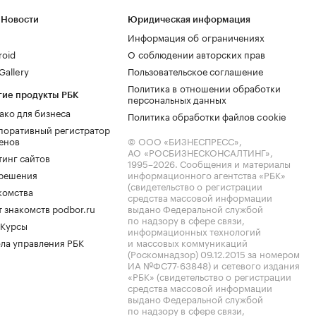
 Новости
Юридическая информация
Информация об ограничениях
roid
О соблюдении авторских прав
allery
Пользовательское соглашение
Политика в отношении обработки
гие продукты РБК
персональных данных
ако для бизнеса
Политика обработки файлов cookie
поративный регистратор
енов
© ООО «БИЗНЕСПРЕСС»,
АО «РОСБИЗНЕСКОНСАЛТИНГ»,
тинг сайтов
1995–2026
. Сообщения и материалы
.решения
информационного агентства «РБК»
(свидетельство о регистрации
комства
средства массовой информации
 знакомств podbor.ru
выдано Федеральной службой
по надзору в сфере связи,
 Курсы
информационных технологий
ла управления РБК
и массовых коммуникаций
(Роскомнадзор) 09.12.2015 за номером
ИА №ФС77-63848) и сетевого издания
«РБК» (свидетельство о регистрации
средства массовой информации
выдано Федеральной службой
по надзору в сфере связи,