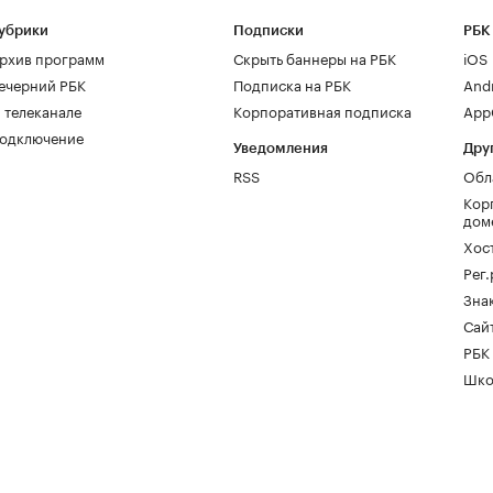
убрики
Подписки
РБК
рхив программ
Скрыть баннеры на РБК
iOS
ечерний РБК
Подписка на РБК
And
 телеканале
Корпоративная подписка
AppG
одключение
Уведомления
Дру
RSS
Обл
Кор
дом
Хос
Рег
Зна
Сайт
РБК
Шко