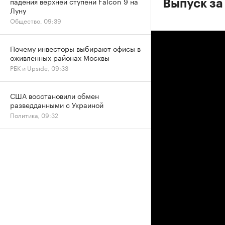
падения верхней ступени Falcon 9 на
Выпуск за
Луну
Общество, 09:39
Почему инвесторы выбирают офисы в
оживленных районах Москвы
РБК и Upside, 09:33
США восстановили обмен
разведданными с Украиной
Политика, 09:32