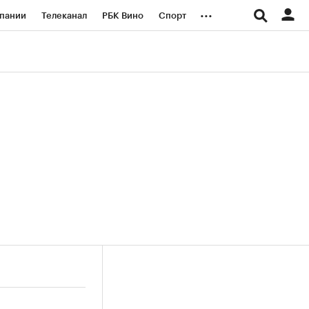
...
пании
Телеканал
РБК Вино
Спорт
ые проекты
Город
Стиль
Крипто
Спецпроекты СПб
логии и медиа
Финансы