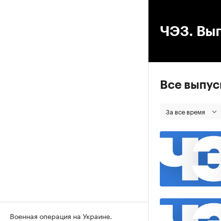
00
ЧЭЗ. Вып
Все выпу
За все время
Военная операция на Украине.