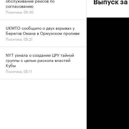
обслуживание рейсов по
Выпуск за
согласованию
Политика, 05:30
UKMTO сообщило о двух взрывах у
берегов Омана в Ормузском проливе
Политика, 05:21
NYT узнала о создании ЦРУ тайной
группы с целью раскола властей
Кубы
Политика, 05:11