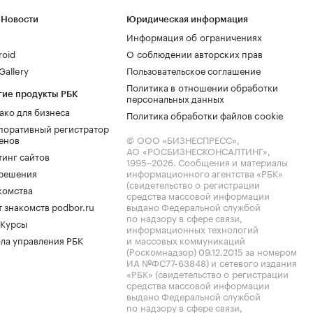
 Новости
Юридическая информация
Информация об ограничениях
roid
О соблюдении авторских прав
allery
Пользовательское соглашение
Политика в отношении обработки
гие продукты РБК
персональных данных
ако для бизнеса
Политика обработки файлов cookie
поративный регистратор
енов
© ООО «БИЗНЕСПРЕСС»,
АО «РОСБИЗНЕСКОНСАЛТИНГ»,
тинг сайтов
1995–2026
. Сообщения и материалы
.решения
информационного агентства «РБК»
(свидетельство о регистрации
комства
средства массовой информации
 знакомств podbor.ru
выдано Федеральной службой
по надзору в сфере связи,
 Курсы
информационных технологий
ла управления РБК
и массовых коммуникаций
(Роскомнадзор) 09.12.2015 за номером
ИА №ФС77-63848) и сетевого издания
«РБК» (свидетельство о регистрации
средства массовой информации
выдано Федеральной службой
по надзору в сфере связи,