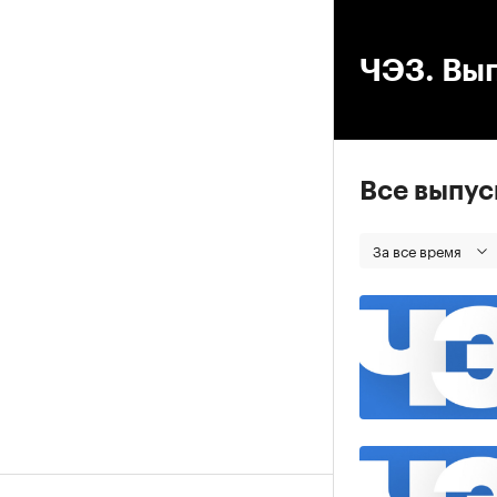
00
ЧЭЗ. Вып
Все выпу
За все время