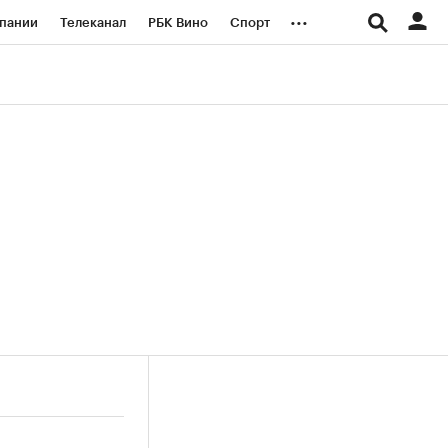
...
пании
Телеканал
РБК Вино
Спорт
ые проекты
Город
Стиль
Крипто
Спецпроекты СПб
логии и медиа
Финансы