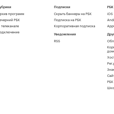
убрики
Подписки
РБК
рхив программ
Скрыть баннеры на РБК
iOS
ечерний РБК
Подписка на РБК
And
 телеканале
Корпоративная подписка
AppG
одключение
Уведомления
Дру
RSS
Обл
Кор
дом
Хос
Рег
Зна
Сайт
РБК
Шко