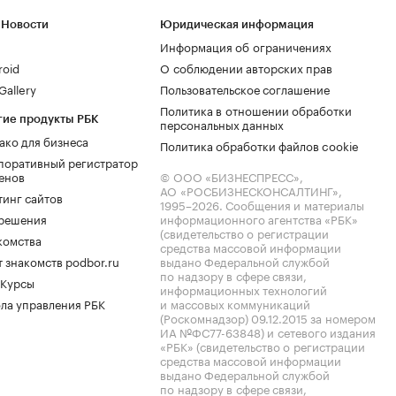
 Новости
Юридическая информация
Информация об ограничениях
roid
О соблюдении авторских прав
allery
Пользовательское соглашение
Политика в отношении обработки
гие продукты РБК
персональных данных
ако для бизнеса
Политика обработки файлов cookie
поративный регистратор
енов
© ООО «БИЗНЕСПРЕСС»,
АО «РОСБИЗНЕСКОНСАЛТИНГ»,
тинг сайтов
1995–2026
. Сообщения и материалы
.решения
информационного агентства «РБК»
(свидетельство о регистрации
комства
средства массовой информации
 знакомств podbor.ru
выдано Федеральной службой
по надзору в сфере связи,
 Курсы
информационных технологий
ла управления РБК
и массовых коммуникаций
(Роскомнадзор) 09.12.2015 за номером
ИА №ФС77-63848) и сетевого издания
«РБК» (свидетельство о регистрации
средства массовой информации
выдано Федеральной службой
по надзору в сфере связи,