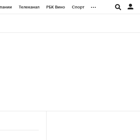
...
пании
Телеканал
РБК Вино
Спорт
ые проекты
Город
Стиль
Крипто
Спецпроекты СПб
логии и медиа
Финансы