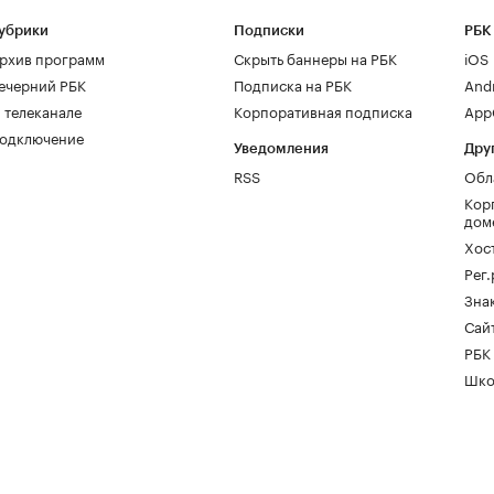
убрики
Подписки
РБК
рхив программ
Скрыть баннеры на РБК
iOS
ечерний РБК
Подписка на РБК
And
 телеканале
Корпоративная подписка
AppG
одключение
Уведомления
Дру
RSS
Обл
Кор
дом
Хос
Рег
Зна
Сайт
РБК
Шко