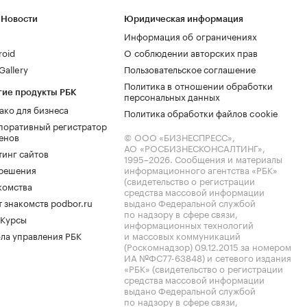
 Новости
Юридическая информация
Информация об ограничениях
roid
О соблюдении авторских прав
allery
Пользовательское соглашение
Политика в отношении обработки
гие продукты РБК
персональных данных
ако для бизнеса
Политика обработки файлов cookie
поративный регистратор
енов
© ООО «БИЗНЕСПРЕСС»,
АО «РОСБИЗНЕСКОНСАЛТИНГ»,
тинг сайтов
1995–2026
. Сообщения и материалы
.решения
информационного агентства «РБК»
(свидетельство о регистрации
комства
средства массовой информации
 знакомств podbor.ru
выдано Федеральной службой
по надзору в сфере связи,
 Курсы
информационных технологий
ла управления РБК
и массовых коммуникаций
(Роскомнадзор) 09.12.2015 за номером
ИА №ФС77-63848) и сетевого издания
«РБК» (свидетельство о регистрации
средства массовой информации
выдано Федеральной службой
по надзору в сфере связи,