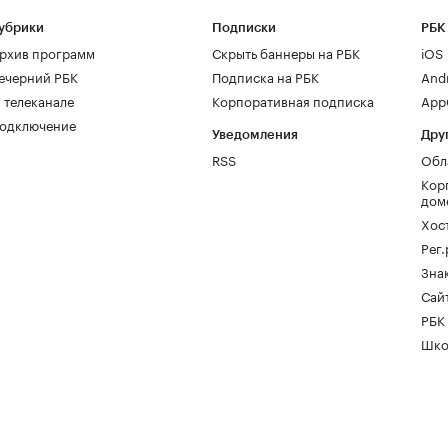
убрики
Подписки
РБК
рхив программ
Скрыть баннеры на РБК
iOS
ечерний РБК
Подписка на РБК
And
 телеканале
Корпоративная подписка
AppG
одключение
Уведомления
Дру
RSS
Обл
Кор
дом
Хос
Рег
Зна
Сайт
РБК
Шко