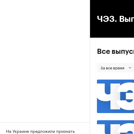
00
ЧЭЗ. Вып
Все выпу
За все время
На Украине предложили признать