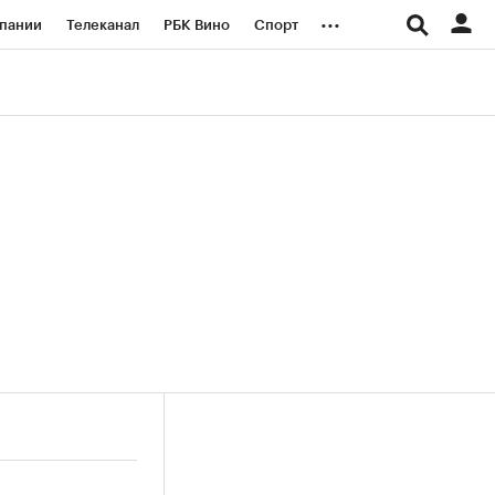
...
пании
Телеканал
РБК Вино
Спорт
ые проекты
Город
Стиль
Крипто
Спецпроекты СПб
логии и медиа
Финансы