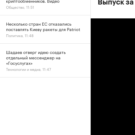
криптообменников. Видео
Выпуск за
Общество, 11:51
Несколько стран ЕС отказались
поставлять Киеву ракеты для Patriot
Политика, 11:48
Шадаев отверг идею создать
отдельный мессенджер на
«Госуслугах»
Технологии и медиа, 11:47